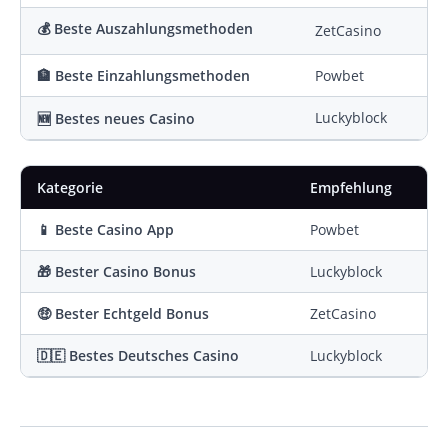
💰 Beste Auszahlungsmethoden
ZetCasino
🏦 Beste Einzahlungsmethoden
Powbet
Luckyblock
🆕 Bestes neues Casino
Kategorie
Empfehlung
📱 Beste Casino App
Powbet
🎁 Bester Casino Bonus
Luckyblock
🤑 Bester Echtgeld Bonus
ZetCasino
🇩🇪 Bestes Deutsches Casino
Luckyblock