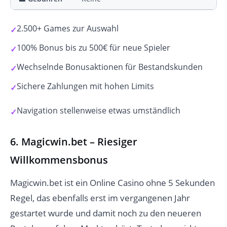
2.500+ Games zur Auswahl
100% Bonus bis zu 500€ für neue Spieler
Wechselnde Bonusaktionen für Bestandskunden
Sichere Zahlungen mit hohen Limits
Navigation stellenweise etwas umständlich
6. Magicwin.bet – Riesiger
Willkommensbonus
Magicwin.bet ist ein Online Casino ohne 5 Sekunden
Regel, das ebenfalls erst im vergangenen Jahr
gestartet wurde und damit noch zu den neueren