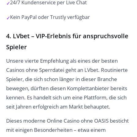
24/7 Kundenservice per Live Chat
Kein PayPal oder Trustly verfügbar
4. LVbet – VIP-Erlebnis für anspruchsvolle
Spieler
Unsere vierte Empfehlung als eines der besten
Casinos ohne Sperrdatei geht an LVbet. Routinierte
Spieler, die sich schon länger in dieser Branche
bewegen, dürften diesen Komplettanbieter bereits
kennen. Es handelt sich um eine Plattform, die sich
seit Jahren erfolgreich am Markt behauptet.
Dieses moderne Online Casino ohne OASIS besticht
mit einigen Besonderheiten – etwa einem