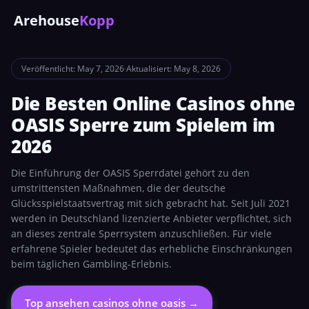
Arehouse
Kopp
Veröffentlicht: May 7, 2026
·
Aktualisiert: May 8, 2026
Die Besten Online Casinos ohne
OASIS Sperre zum Spielem im
2026
Die Einführung der OASIS Sperrdatei gehört zu den
umstrittensten Maßnahmen, die der deutsche
Glücksspielstaatsvertrag mit sich gebracht hat. Seit Juli 2021
werden in Deutschland lizenzierte Anbieter verpflichtet, sich
an dieses zentrale Sperrsystem anzuschließen. Für viele
erfahrene Spieler bedeutet das erhebliche Einschränkungen
beim täglichen Gambling-Erlebnis.
Top ansehen casinos ohne oasis →