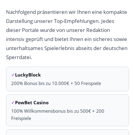
Nachfolgend präsentieren wir Ihnen eine kompakte
Darstellung unserer Top-Empfehlungen. Jedes
dieser Portale wurde von unserer Redaktion
intensiv geprüft und bietet Ihnen ein sicheres sowie
unterhaltsames Spielerlebnis abseits der deutschen
Sperrdatei.
LuckyBlock
200% Bonus bis zu 10.000€ + 50 Freispiele
PowBet Casino
100% Willkommensbonus bis zu 500€ + 200
Freispiele