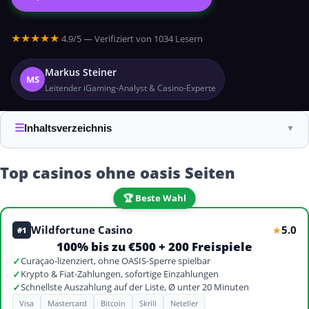
★★★★★
4.9/5 — Verifiziert von 1034 Lesern
Markus Steiner
MS
Leitender iGaming-Analyst & Casino-Experte
☰
Inhaltsverzeichnis
▼
Top casinos ohne oasis Seiten
🏆 Beste Wahl
Wildfortune Casino
5.0
★
#1
100% bis zu €500 + 200 Freispiele
✓
Curaçao-lizenziert, ohne OASIS-Sperre spielbar
✓
Krypto & Fiat-Zahlungen, sofortige Einzahlungen
✓
Schnellste Auszahlung auf der Liste, Ø unter 20 Minuten
Visa
Mastercard
Bitcoin
Skrill
Neteller