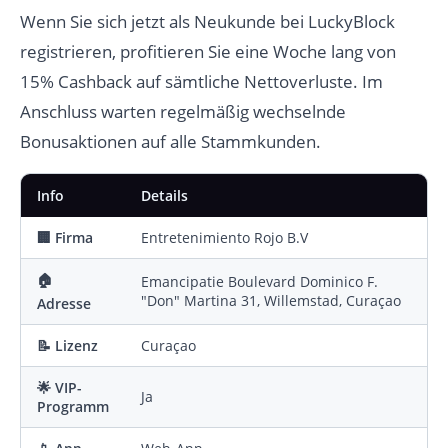
Wenn Sie sich jetzt als Neukunde bei LuckyBlock
registrieren, profitieren Sie eine Woche lang von
15% Cashback auf sämtliche Nettoverluste. Im
Anschluss warten regelmäßig wechselnde
Bonusaktionen auf alle Stammkunden.
Info
Details
🏢 Firma
Entretenimiento Rojo B.V
🏠
Emancipatie Boulevard Dominico F.
"Don" Martina 31, Willemstad, Curaçao
Adresse
📝 Lizenz
Curaçao
🌟 VIP-
Ja
Programm