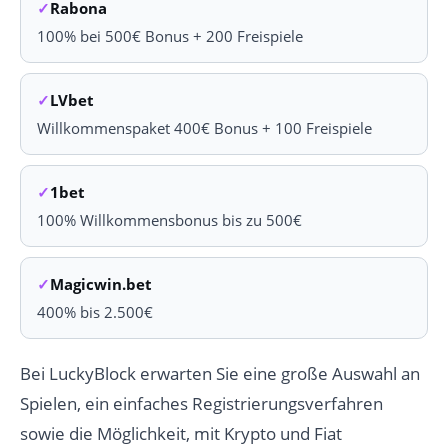
Rabona
100% bei 500€ Bonus + 200 Freispiele
LVbet
Willkommenspaket 400€ Bonus + 100 Freispiele
1bet
100% Willkommensbonus bis zu 500€
Magicwin.bet
400% bis 2.500€
Bei LuckyBlock erwarten Sie eine große Auswahl an
Spielen, ein einfaches Registrierungsverfahren
sowie die Möglichkeit, mit Krypto und Fiat