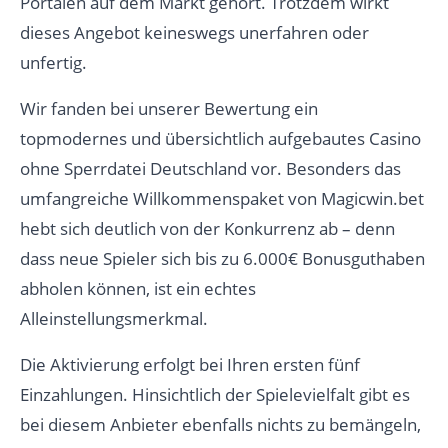
Portalen auf dem Markt gehört. Trotzdem wirkt
dieses Angebot keineswegs unerfahren oder
unfertig.
Wir fanden bei unserer Bewertung ein
topmodernes und übersichtlich aufgebautes Casino
ohne Sperrdatei Deutschland vor. Besonders das
umfangreiche Willkommenspaket von Magicwin.bet
hebt sich deutlich von der Konkurrenz ab – denn
dass neue Spieler sich bis zu 6.000€ Bonusguthaben
abholen können, ist ein echtes
Alleinstellungsmerkmal.
Die Aktivierung erfolgt bei Ihren ersten fünf
Einzahlungen. Hinsichtlich der Spielevielfalt gibt es
bei diesem Anbieter ebenfalls nichts zu bemängeln,