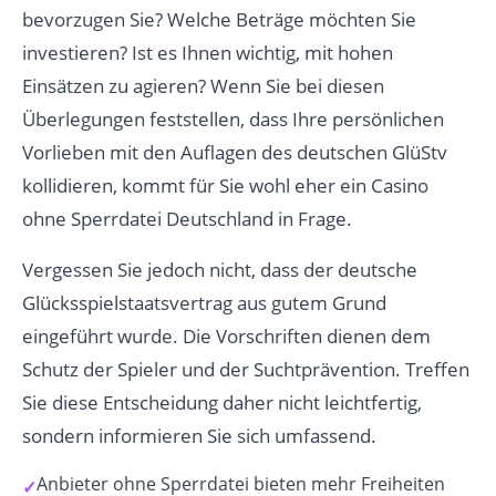
bevorzugen Sie? Welche Beträge möchten Sie
investieren? Ist es Ihnen wichtig, mit hohen
Einsätzen zu agieren? Wenn Sie bei diesen
Überlegungen feststellen, dass Ihre persönlichen
Vorlieben mit den Auflagen des deutschen GlüStv
kollidieren, kommt für Sie wohl eher ein Casino
ohne Sperrdatei Deutschland in Frage.
Vergessen Sie jedoch nicht, dass der deutsche
Glücksspielstaatsvertrag aus gutem Grund
eingeführt wurde. Die Vorschriften dienen dem
Schutz der Spieler und der Suchtprävention. Treffen
Sie diese Entscheidung daher nicht leichtfertig,
sondern informieren Sie sich umfassend.
Anbieter ohne Sperrdatei bieten mehr Freiheiten