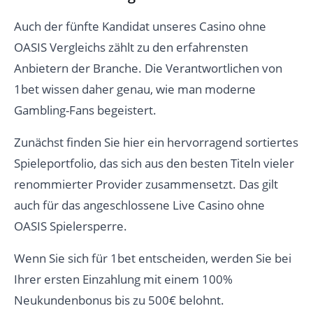
Auch der fünfte Kandidat unseres Casino ohne
OASIS Vergleichs zählt zu den erfahrensten
Anbietern der Branche. Die Verantwortlichen von
1bet wissen daher genau, wie man moderne
Gambling-Fans begeistert.
Zunächst finden Sie hier ein hervorragend sortiertes
Spieleportfolio, das sich aus den besten Titeln vieler
renommierter Provider zusammensetzt. Das gilt
auch für das angeschlossene Live Casino ohne
OASIS Spielersperre.
Wenn Sie sich für 1bet entscheiden, werden Sie bei
Ihrer ersten Einzahlung mit einem 100%
Neukundenbonus bis zu 500€ belohnt.