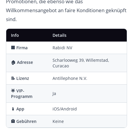
Promotionen, die ebenso wie das
Willkommensangebot an faire Konditionen geknüpft
sind.
Info
Details
🏢 Firma
Rabidi NV
Scharlooweg 39, Willemstad,
🏠 Adresse
Curacao
📝 Lizenz
Antillephone N.V.
🌟 VIP-
Ja
Programm
📱 App
iOS/Android
🏦 Gebühren
Keine