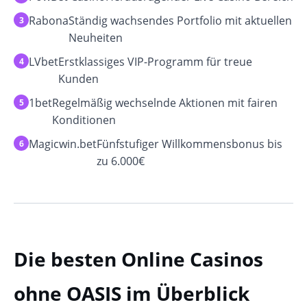
Rabona
Ständig wachsendes Portfolio mit aktuellen
Neuheiten
LVbet
Erstklassiges VIP-Programm für treue
Kunden
1bet
Regelmäßig wechselnde Aktionen mit fairen
Konditionen
Magicwin.bet
Fünfstufiger Willkommensbonus bis
zu 6.000€
Die besten Online Casinos
ohne OASIS im Überblick