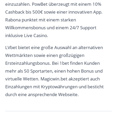
einzuzahlen. PowBet überzeugt mit einem 10%
Cashback bis 500€ sowie einer innovativen App.
Rabona punktet mit einem starken
Willkommensbonus und einem 24/7 Support
inklusive Live Casino.
LVbet bietet eine große Auswahl an alternativen
Wettmärkten sowie einen großzügigen
Ersteinzahlungsbonus. Bei 1bet finden Kunden
mehr als 50 Sportarten, einen hohen Bonus und
virtuelle Wetten. Magicwin.bet akzeptiert auch
Einzahlungen mit Kryptowährungen und besticht
durch eine ansprechende Webseite.