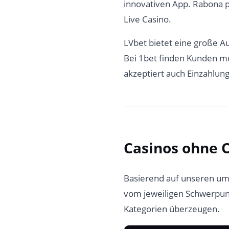
innovativen App. Rabona 
Live Casino.
LVbet bietet eine große A
Bei 1bet finden Kunden me
akzeptiert auch Einzahlu
Casinos ohne O
Basierend auf unseren um
vom jeweiligen Schwerpunk
Kategorien überzeugen.