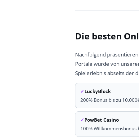
Die besten Onl
Nachfolgend präsentieren
Portale wurde von unserer
Spielerlebnis abseits der 
LuckyBlock
200% Bonus bis zu 10.000€ 
PowBet Casino
100% Willkommensbonus bi