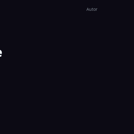
Autor
e