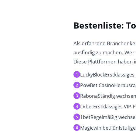
Bestenliste: T
Als erfahrene Branchenken
ausfindig zu machen. Wer 
Diese Plattformen haben 
LuckyBlock
Erstklassiges
PowBet Casino
Herausra
Rabona
Ständig wachsend
LVbet
Erstklassiges VIP
1bet
Regelmäßig wechsel
Magicwin.bet
Fünfstufig