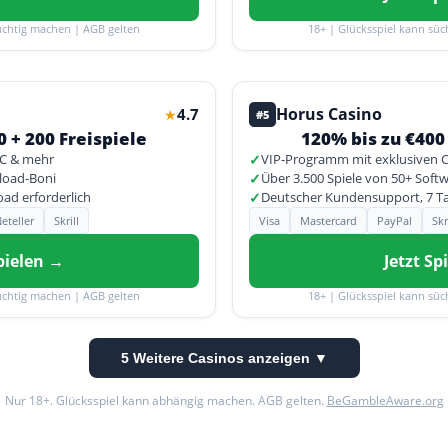
üchtig machen | AGB gelten
18+ | Glücksspiel kann sü
Horus Casino
4.7
★
#5
0 + 200 Freispiele
120% bis zu €400 
TC & mehr
✓
VIP-Programm mit exklusiven 
load-Boni
✓
Über 3.500 Spiele von 50+ Soft
ad erforderlich
✓
Deutscher Kundensupport, 7 T
eteller
Skrill
Visa
Mastercard
PayPal
Skr
Spielen →
Jetzt Sp
üchtig machen | AGB gelten
18+ | Glücksspiel kann sü
5 Weitere Casinos anzeigen ▼
Nur 18+. Glücksspiel kann abhängig machen. AGB gelten.
BeGambleAware.org