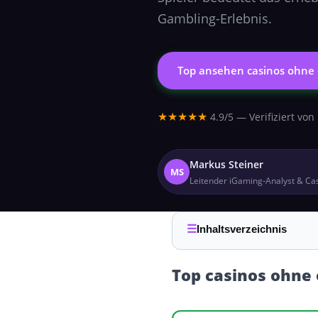
Gambling-Erlebnis.
Top ansehen casinos ohne 
★★★★★
4.9/5 — Verifiziert von
Markus Steiner
MS
Leitender iGaming-Analyst & Ca
☰
Inhaltsverzeichnis
Top casinos ohne 