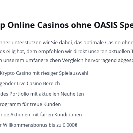
op Online Casinos ohne OASIS Sp
ner unterstützen wir Sie dabei, das optimale Casino ohn
es eilig hat, dem empfehlen wir direkt unseren aktuellen 
in unserem umfangreichen Vergleich hervorragend abgesc
 Krypto Casino mit riesiger Spielauswahl
gender Live Casino Bereich
es Portfolio mit aktuellen Neuheiten
-Programm für treue Kunden
nde Aktionen mit fairen Konditionen
er Willkommensbonus bis zu 6.000€