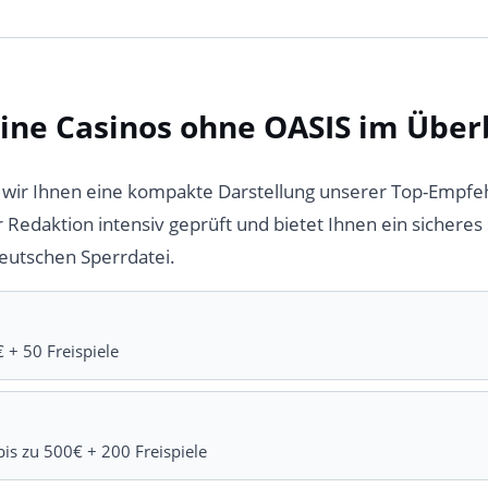
ine Casinos ohne OASIS im Über
 wir Ihnen eine kompakte Darstellung unserer Top-Empfeh
 Redaktion intensiv geprüft und bietet Ihnen ein sichere
deutschen Sperrdatei.
+ 50 Freispiele
s zu 500€ + 200 Freispiele