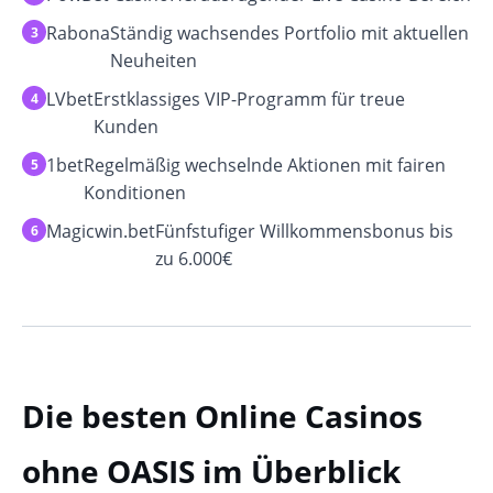
Rabona
Ständig wachsendes Portfolio mit aktuellen
Neuheiten
LVbet
Erstklassiges VIP-Programm für treue
Kunden
1bet
Regelmäßig wechselnde Aktionen mit fairen
Konditionen
Magicwin.bet
Fünfstufiger Willkommensbonus bis
zu 6.000€
Die besten Online Casinos
ohne OASIS im Überblick