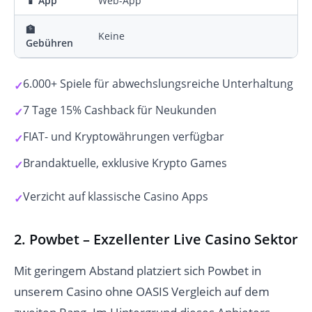
📱 App
Web-App
🏦
Keine
Gebühren
6.000+ Spiele für abwechslungsreiche Unterhaltung
7 Tage 15% Cashback für Neukunden
FIAT- und Kryptowährungen verfügbar
Brandaktuelle, exklusive Krypto Games
Verzicht auf klassische Casino Apps
2. Powbet – Exzellenter Live Casino Sektor
Mit geringem Abstand platziert sich Powbet in
unserem Casino ohne OASIS Vergleich auf dem