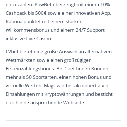
einzuzahlen. PowBet überzeugt mit einem 10%
Cashback bis 500€ sowie einer innovativen App.
Rabona punktet mit einem starken
Willkommensbonus und einem 24/7 Support
inklusive Live Casino.
LVbet bietet eine große Auswahl an alternativen
Wettmärkten sowie einen großzügigen
Ersteinzahlungsbonus. Bei 1bet finden Kunden
mehr als 50 Sportarten, einen hohen Bonus und
virtuelle Wetten. Magicwin.bet akzeptiert auch
Einzahlungen mit Kryptowährungen und besticht
durch eine ansprechende Webseite.