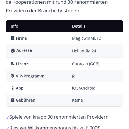
da Kooperationen mit rund 30 renommierten
Providern der Branche bestehen.
Info
Details
🏢 Firma
MagicwinMLTD
🏠 Adresse
Hollandia 24
📝 Lizenz
Curaçao (GCB)
🌟 VIP-Programm
Ja
📱 App
iOS/Android
🏦 Gebühren
Keine
Spiele von knapp 30 renommierten Providern
Riesiger Willkommensbonus bis zu 6.000€