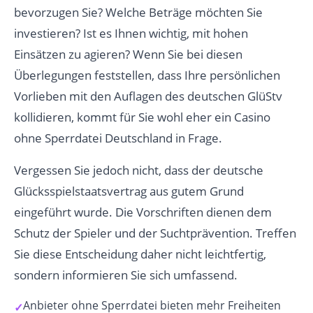
bevorzugen Sie? Welche Beträge möchten Sie
investieren? Ist es Ihnen wichtig, mit hohen
Einsätzen zu agieren? Wenn Sie bei diesen
Überlegungen feststellen, dass Ihre persönlichen
Vorlieben mit den Auflagen des deutschen GlüStv
kollidieren, kommt für Sie wohl eher ein Casino
ohne Sperrdatei Deutschland in Frage.
Vergessen Sie jedoch nicht, dass der deutsche
Glücksspielstaatsvertrag aus gutem Grund
eingeführt wurde. Die Vorschriften dienen dem
Schutz der Spieler und der Suchtprävention. Treffen
Sie diese Entscheidung daher nicht leichtfertig,
sondern informieren Sie sich umfassend.
Anbieter ohne Sperrdatei bieten mehr Freiheiten