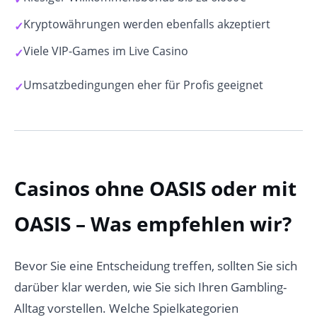
Kryptowährungen werden ebenfalls akzeptiert
Viele VIP-Games im Live Casino
Umsatzbedingungen eher für Profis geeignet
Casinos ohne OASIS oder mit
OASIS – Was empfehlen wir?
Bevor Sie eine Entscheidung treffen, sollten Sie sich
darüber klar werden, wie Sie sich Ihren Gambling-
Alltag vorstellen. Welche Spielkategorien