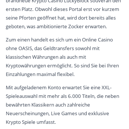
brandneue Krypto Casino LuckyBlock souverän den
ersten Platz. Obwohl dieses Portal erst vor kurzem
seine Pforten geöffnet hat, wird dort bereits alles
geboten, was ambitionierte Zocker erwarten.
Zum einen handelt es sich um ein Online Casino
ohne OASIS, das Geldtransfers sowohl mit
klassischen Währungen als auch mit
Kryptowährungen ermöglicht. So sind Sie bei Ihren
Einzahlungen maximal flexibel.
Mit aufgeladenem Konto erwartet Sie eine XXL-
Spieleauswahl mit mehr als 6.000 Titeln, die neben
bewährten Klassikern auch zahlreiche
Neuerscheinungen, Live Games und exklusive
Krypto Spiele umfasst.