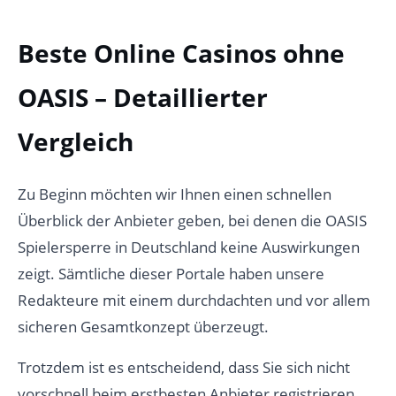
Beste Online Casinos ohne
OASIS – Detaillierter
Vergleich
Zu Beginn möchten wir Ihnen einen schnellen
Überblick der Anbieter geben, bei denen die OASIS
Spielersperre in Deutschland keine Auswirkungen
zeigt. Sämtliche dieser Portale haben unsere
Redakteure mit einem durchdachten und vor allem
sicheren Gesamtkonzept überzeugt.
Trotzdem ist es entscheidend, dass Sie sich nicht
vorschnell beim erstbesten Anbieter registrieren.