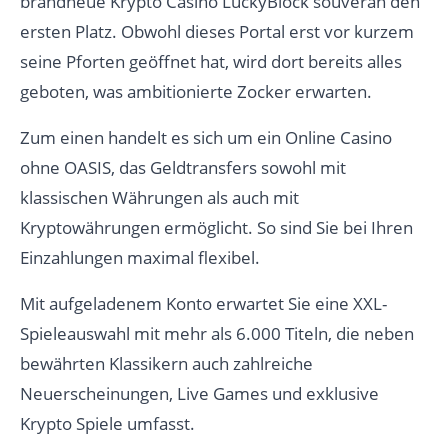
brandneue Krypto Casino LuckyBlock souverän den
ersten Platz. Obwohl dieses Portal erst vor kurzem
seine Pforten geöffnet hat, wird dort bereits alles
geboten, was ambitionierte Zocker erwarten.
Zum einen handelt es sich um ein Online Casino
ohne OASIS, das Geldtransfers sowohl mit
klassischen Währungen als auch mit
Kryptowährungen ermöglicht. So sind Sie bei Ihren
Einzahlungen maximal flexibel.
Mit aufgeladenem Konto erwartet Sie eine XXL-
Spieleauswahl mit mehr als 6.000 Titeln, die neben
bewährten Klassikern auch zahlreiche
Neuerscheinungen, Live Games und exklusive
Krypto Spiele umfasst.