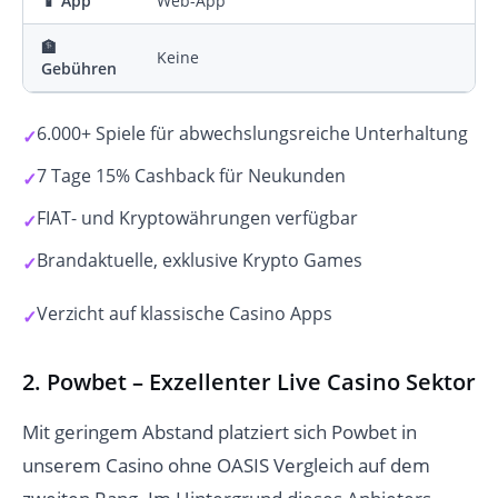
📱 App
Web-App
🏦
Keine
Gebühren
6.000+ Spiele für abwechslungsreiche Unterhaltung
7 Tage 15% Cashback für Neukunden
FIAT- und Kryptowährungen verfügbar
Brandaktuelle, exklusive Krypto Games
Verzicht auf klassische Casino Apps
2. Powbet – Exzellenter Live Casino Sektor
Mit geringem Abstand platziert sich Powbet in
unserem Casino ohne OASIS Vergleich auf dem