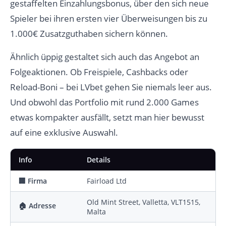
gestaffelten Einzahlungsbonus, über den sich neue
Spieler bei ihren ersten vier Überweisungen bis zu
1.000€ Zusatzguthaben sichern können.
Ähnlich üppig gestaltet sich auch das Angebot an
Folgeaktionen. Ob Freispiele, Cashbacks oder
Reload-Boni – bei LVbet gehen Sie niemals leer aus.
Und obwohl das Portfolio mit rund 2.000 Games
etwas kompakter ausfällt, setzt man hier bewusst
auf eine exklusive Auswahl.
Info
Details
🏢 Firma
Fairload Ltd
Old Mint Street, Valletta, VLT1515,
🏠 Adresse
Malta