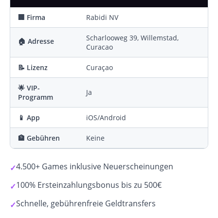
🏢 Firma
Rabidi NV
Scharlooweg 39, Willemstad,
🏠 Adresse
Curacao
📝 Lizenz
Curaçao
🌟 VIP-
Ja
Programm
📱 App
iOS/Android
🏦 Gebühren
Keine
4.500+ Games inklusive Neuerscheinungen
100% Ersteinzahlungsbonus bis zu 500€
Schnelle, gebührenfreie Geldtransfers