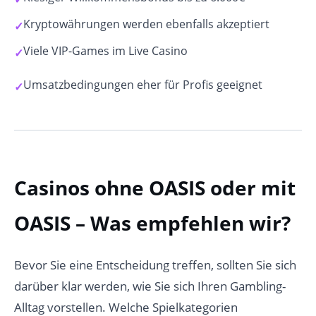
Kryptowährungen werden ebenfalls akzeptiert
Viele VIP-Games im Live Casino
Umsatzbedingungen eher für Profis geeignet
Casinos ohne OASIS oder mit
OASIS – Was empfehlen wir?
Bevor Sie eine Entscheidung treffen, sollten Sie sich
darüber klar werden, wie Sie sich Ihren Gambling-
Alltag vorstellen. Welche Spielkategorien