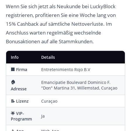
Wenn Sie sich jetzt als Neukunde bei LuckyBlock
registrieren, profitieren Sie eine Woche lang von
15% Cashback auf sämtliche Nettoverluste. Im
Anschluss warten regelmäßig wechselnde
Bonusaktionen auf alle Stammkunden.
Info
Details
🏢 Firma
Entretenimiento Rojo B.V
🏠
Emancipatie Boulevard Dominico F.
"Don" Martina 31, Willemstad, Curaçao
Adresse
📝 Lizenz
Curaçao
🌟 VIP-
Ja
Programm