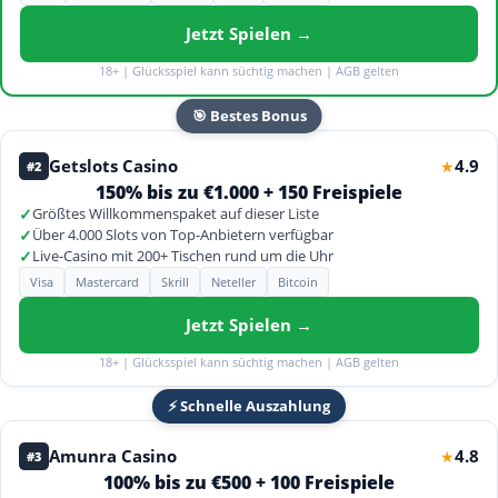
Jetzt Spielen →
18+ | Glücksspiel kann süchtig machen | AGB gelten
🎯 Bestes Bonus
Getslots Casino
4.9
★
#2
150% bis zu €1.000 + 150 Freispiele
✓
Größtes Willkommenspaket auf dieser Liste
✓
Über 4.000 Slots von Top-Anbietern verfügbar
✓
Live-Casino mit 200+ Tischen rund um die Uhr
Visa
Mastercard
Skrill
Neteller
Bitcoin
Jetzt Spielen →
18+ | Glücksspiel kann süchtig machen | AGB gelten
⚡ Schnelle Auszahlung
Amunra Casino
4.8
★
#3
100% bis zu €500 + 100 Freispiele