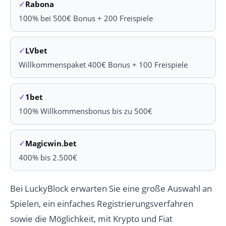
Rabona
100% bei 500€ Bonus + 200 Freispiele
LVbet
Willkommenspaket 400€ Bonus + 100 Freispiele
1bet
100% Willkommensbonus bis zu 500€
Magicwin.bet
400% bis 2.500€
Bei LuckyBlock erwarten Sie eine große Auswahl an
Spielen, ein einfaches Registrierungsverfahren
sowie die Möglichkeit, mit Krypto und Fiat