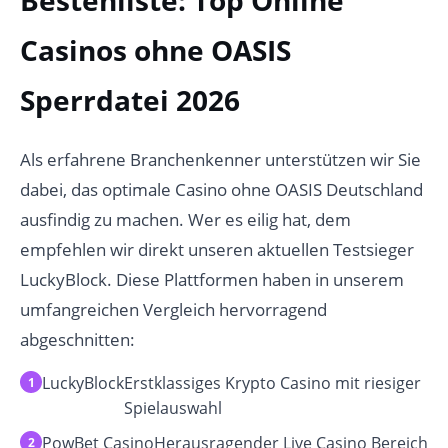
Bestenliste: Top Online
Casinos ohne OASIS
Sperrdatei 2026
Als erfahrene Branchenkenner unterstützen wir Sie
dabei, das optimale Casino ohne OASIS Deutschland
ausfindig zu machen. Wer es eilig hat, dem
empfehlen wir direkt unseren aktuellen Testsieger
LuckyBlock. Diese Plattformen haben in unserem
umfangreichen Vergleich hervorragend
abgeschnitten:
LuckyBlock
Erstklassiges Krypto Casino mit riesiger
Spielauswahl
PowBet Casino
Herausragender Live Casino Bereich