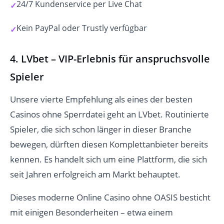
24/7 Kundenservice per Live Chat
Kein PayPal oder Trustly verfügbar
4. LVbet – VIP-Erlebnis für anspruchsvolle
Spieler
Unsere vierte Empfehlung als eines der besten
Casinos ohne Sperrdatei geht an LVbet. Routinierte
Spieler, die sich schon länger in dieser Branche
bewegen, dürften diesen Komplettanbieter bereits
kennen. Es handelt sich um eine Plattform, die sich
seit Jahren erfolgreich am Markt behauptet.
Dieses moderne Online Casino ohne OASIS besticht
mit einigen Besonderheiten – etwa einem