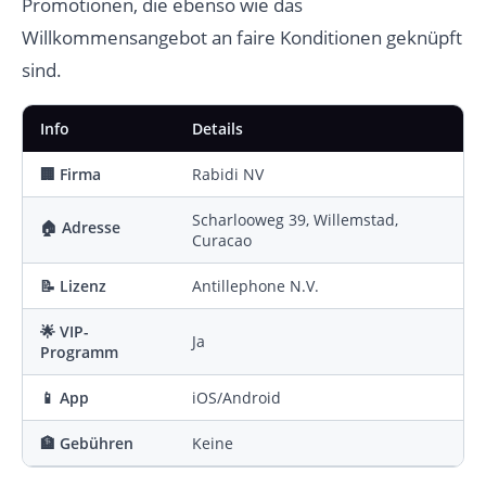
Promotionen, die ebenso wie das
Willkommensangebot an faire Konditionen geknüpft
sind.
Info
Details
🏢 Firma
Rabidi NV
Scharlooweg 39, Willemstad,
🏠 Adresse
Curacao
📝 Lizenz
Antillephone N.V.
🌟 VIP-
Ja
Programm
📱 App
iOS/Android
🏦 Gebühren
Keine