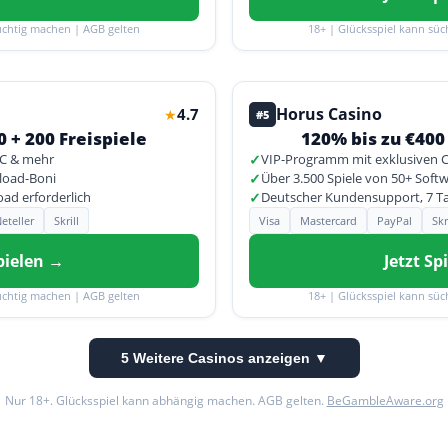
üchtig machen | AGB gelten
18+ | Glücksspiel kann sü
Horus Casino
4.7
★
#5
0 + 200 Freispiele
120% bis zu €400 
TC & mehr
✓
VIP-Programm mit exklusiven 
load-Boni
✓
Über 3.500 Spiele von 50+ Soft
ad erforderlich
✓
Deutscher Kundensupport, 7 T
eteller
Skrill
Visa
Mastercard
PayPal
Skr
Spielen →
Jetzt Sp
üchtig machen | AGB gelten
18+ | Glücksspiel kann sü
5 Weitere Casinos anzeigen ▼
Nur 18+. Glücksspiel kann abhängig machen. AGB gelten.
BeGambleAware.org