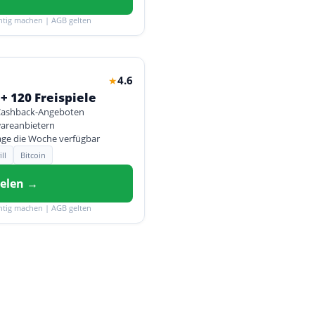
chtig machen | AGB gelten
4.6
★
+ 120 Freispiele
Cashback-Angeboten
wareanbietern
age die Woche verfügbar
ill
Bitcoin
ielen →
chtig machen | AGB gelten