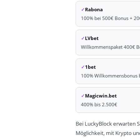
Rabona
100% bei 500€ Bonus + 200
LVbet
Willkommenspaket 400€ Bo
1bet
100% Willkommensbonus b
Magicwin.bet
400% bis 2.500€
Bei LuckyBlock erwarten S
Möglichkeit, mit Krypto u