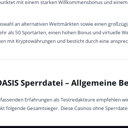
punktet mit einem starken Willkommensbonus und einem 
uswahl an alternativen Wettmärkten sowie einen großzüg
hr als 50 Sportarten, einen hohen Bonus und virtuelle W
ngen mit Kryptowährungen und besticht durch eine anspr
ASIS Sperrdatei – Allgemeine Be
fassenden Erfahrungen als Testredakteure empfehlen wi
t folgende Gesamtsieger. Diese Casinos ohne Sperrdatei