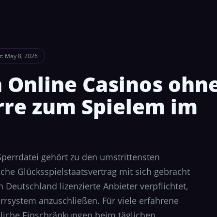
rt: May 8, 2026
n Online Casinos ohn
rre zum Spielem im
perrdatei gehört zu den umstrittensten
he Glücksspielstaatsvertrag mit sich gebracht
in Deutschland lizenzierte Anbieter verpflichtet,
errsystem anzuschließen. Für viele erfahrene
bliche Einschränkungen beim täglichen