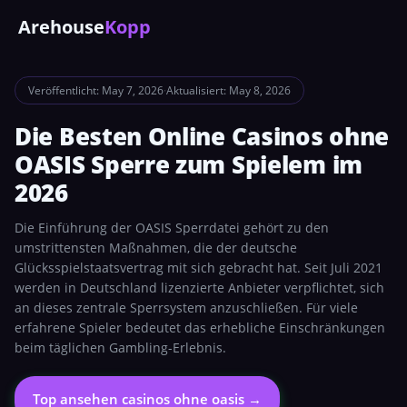
Arehouse
Kopp
Veröffentlicht: May 7, 2026
·
Aktualisiert: May 8, 2026
Die Besten Online Casinos ohne
OASIS Sperre zum Spielem im
2026
Die Einführung der OASIS Sperrdatei gehört zu den
umstrittensten Maßnahmen, die der deutsche
Glücksspielstaatsvertrag mit sich gebracht hat. Seit Juli 2021
werden in Deutschland lizenzierte Anbieter verpflichtet, sich
an dieses zentrale Sperrsystem anzuschließen. Für viele
erfahrene Spieler bedeutet das erhebliche Einschränkungen
beim täglichen Gambling-Erlebnis.
Top ansehen casinos ohne oasis →