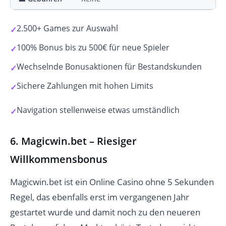
2.500+ Games zur Auswahl
100% Bonus bis zu 500€ für neue Spieler
Wechselnde Bonusaktionen für Bestandskunden
Sichere Zahlungen mit hohen Limits
Navigation stellenweise etwas umständlich
6. Magicwin.bet – Riesiger
Willkommensbonus
Magicwin.bet ist ein Online Casino ohne 5 Sekunden
Regel, das ebenfalls erst im vergangenen Jahr
gestartet wurde und damit noch zu den neueren