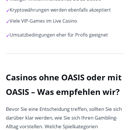
Kryptowährungen werden ebenfalls akzeptiert
Viele VIP-Games im Live Casino
Umsatzbedingungen eher für Profis geeignet
Casinos ohne OASIS oder mit
OASIS – Was empfehlen wir?
Bevor Sie eine Entscheidung treffen, sollten Sie sich
darüber klar werden, wie Sie sich Ihren Gambling-
Alltag vorstellen. Welche Spielkategorien