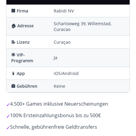
🏢 Firma
Rabidi NV
Scharlooweg 39, Willemstad,
🏠 Adresse
Curacao
📝 Lizenz
Curaçao
🌟 VIP-
Ja
Programm
📱 App
iOS/Android
🏦 Gebühren
Keine
4.500+ Games inklusive Neuerscheinungen
100% Ersteinzahlungsbonus bis zu 500€
Schnelle, gebührenfreie Geldtransfers