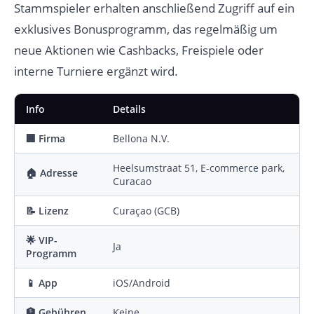
Stammspieler erhalten anschließend Zugriff auf ein
exklusives Bonusprogramm, das regelmäßig um
neue Aktionen wie Cashbacks, Freispiele oder
interne Turniere ergänzt wird.
Info
Details
🏢 Firma
Bellona N.V.
Heelsumstraat 51, E-commerce park,
🏠 Adresse
Curacao
📝 Lizenz
Curaçao (GCB)
🌟 VIP-
Ja
Programm
📱 App
iOS/Android
🏦 Gebühren
Keine