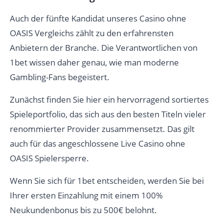
Auch der fünfte Kandidat unseres Casino ohne
OASIS Vergleichs zählt zu den erfahrensten
Anbietern der Branche. Die Verantwortlichen von
1bet wissen daher genau, wie man moderne
Gambling-Fans begeistert.
Zunächst finden Sie hier ein hervorragend sortiertes
Spieleportfolio, das sich aus den besten Titeln vieler
renommierter Provider zusammensetzt. Das gilt
auch für das angeschlossene Live Casino ohne
OASIS Spielersperre.
Wenn Sie sich für 1bet entscheiden, werden Sie bei
Ihrer ersten Einzahlung mit einem 100%
Neukundenbonus bis zu 500€ belohnt.