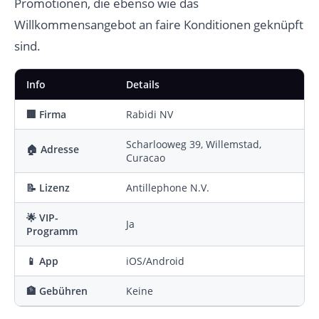
Promotionen, die ebenso wie das
Willkommensangebot an faire Konditionen geknüpft
sind.
Info
Details
🏢 Firma
Rabidi NV
Scharlooweg 39, Willemstad,
🏠 Adresse
Curacao
📝 Lizenz
Antillephone N.V.
🌟 VIP-
Ja
Programm
📱 App
iOS/Android
🏦 Gebühren
Keine