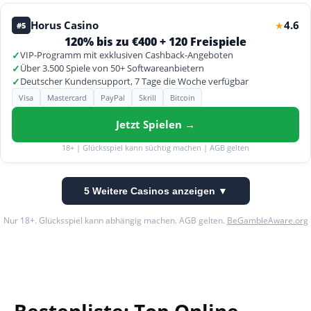
Horus Casino
4.6
★
#5
120% bis zu €400 + 120 Freispiele
✓
VIP-Programm mit exklusiven Cashback-Angeboten
✓
Über 3.500 Spiele von 50+ Softwareanbietern
✓
Deutscher Kundensupport, 7 Tage die Woche verfügbar
Visa
Mastercard
PayPal
Skrill
Bitcoin
Jetzt Spielen →
18+ | Glücksspiel kann süchtig machen | AGB gelten
5 Weitere Casinos anzeigen ▼
Nur 18+. Glücksspiel kann abhängig machen. AGB gelten.
BeGambleAware.org