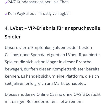
24/7 Kundenservice per Live Chat
Kein PayPal oder Trustly verfügbar
4. LVbet – VIP-Erlebnis für anspruchsvolle
Spieler
Unsere vierte Empfehlung als eines der besten
Casinos ohne Sperrdatei geht an LVbet. Routinierte
Spieler, die sich schon länger in dieser Branche
bewegen, dürften diesen Komplettanbieter bereits
kennen. Es handelt sich um eine Plattform, die sich
seit Jahren erfolgreich am Markt behauptet.
Dieses moderne Online Casino ohne OASIS besticht
mit einigen Besonderheiten – etwa einem