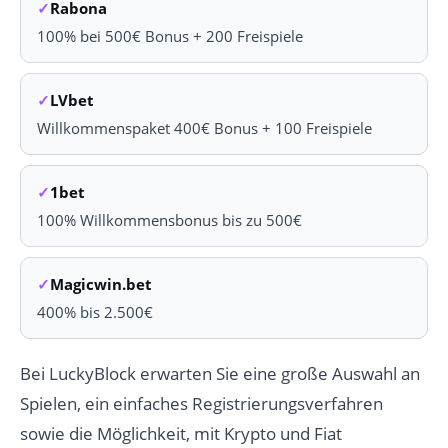
Rabona
100% bei 500€ Bonus + 200 Freispiele
LVbet
Willkommenspaket 400€ Bonus + 100 Freispiele
1bet
100% Willkommensbonus bis zu 500€
Magicwin.bet
400% bis 2.500€
Bei LuckyBlock erwarten Sie eine große Auswahl an
Spielen, ein einfaches Registrierungsverfahren
sowie die Möglichkeit, mit Krypto und Fiat