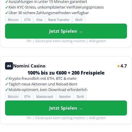
✓
Auszahlungen in unter 15 Minuten garantiert
✓
Kein KYC-Stress, unkomplizierter Verifizierungsprozess
✓
Über 30 sichere Zahlungsmethoden verfügbar
Bitcoin
ETH
Visa
Bank Transfer
Skrill
Jetzt Spielen →
18+ | Glücksspiel kann süchtig machen | AGB gelten
Nomini Casino
4.7
★
#4
100% bis zu €600 + 200 Freispiele
✓
Krypto-freundlich mit ETH, BTC & mehr
✓
Täglich neue Aktionen und Reload-Boni
✓
Mobile-optimiert, kein Download erforderlich
Bitcoin
ETH
Mastercard
Neteller
Skrill
Jetzt Spielen →
18+ | Glücksspiel kann süchtig machen | AGB gelten