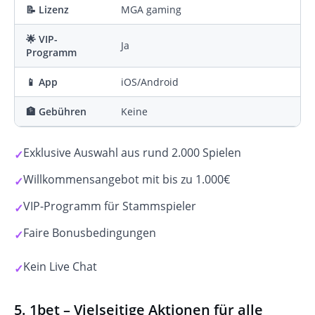
📝 Lizenz
MGA gaming
🌟 VIP-
Ja
Programm
📱 App
iOS/Android
🏦 Gebühren
Keine
Exklusive Auswahl aus rund 2.000 Spielen
Willkommensangebot mit bis zu 1.000€
VIP-Programm für Stammspieler
Faire Bonusbedingungen
Kein Live Chat
5. 1bet – Vielseitige Aktionen für alle