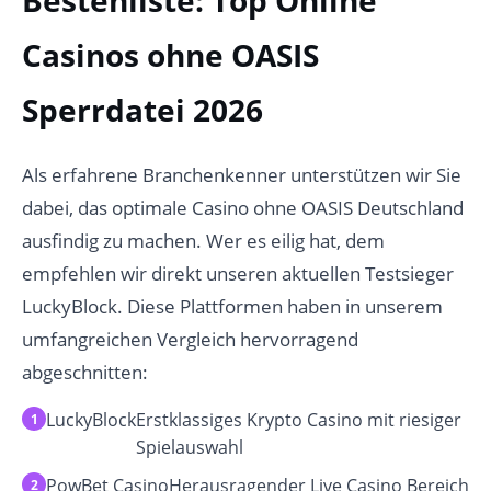
Bestenliste: Top Online
Casinos ohne OASIS
Sperrdatei 2026
Als erfahrene Branchenkenner unterstützen wir Sie
dabei, das optimale Casino ohne OASIS Deutschland
ausfindig zu machen. Wer es eilig hat, dem
empfehlen wir direkt unseren aktuellen Testsieger
LuckyBlock. Diese Plattformen haben in unserem
umfangreichen Vergleich hervorragend
abgeschnitten:
LuckyBlock
Erstklassiges Krypto Casino mit riesiger
Spielauswahl
PowBet Casino
Herausragender Live Casino Bereich