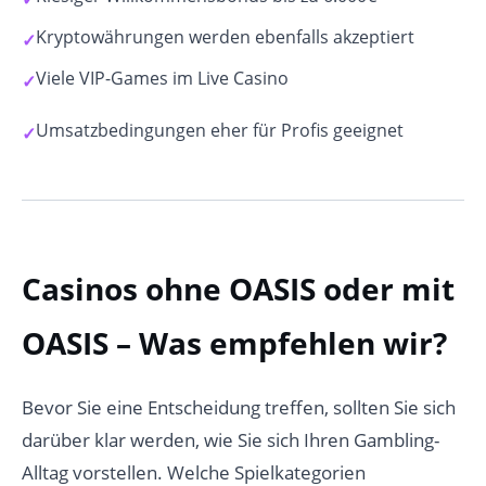
Kryptowährungen werden ebenfalls akzeptiert
Viele VIP-Games im Live Casino
Umsatzbedingungen eher für Profis geeignet
Casinos ohne OASIS oder mit
OASIS – Was empfehlen wir?
Bevor Sie eine Entscheidung treffen, sollten Sie sich
darüber klar werden, wie Sie sich Ihren Gambling-
Alltag vorstellen. Welche Spielkategorien