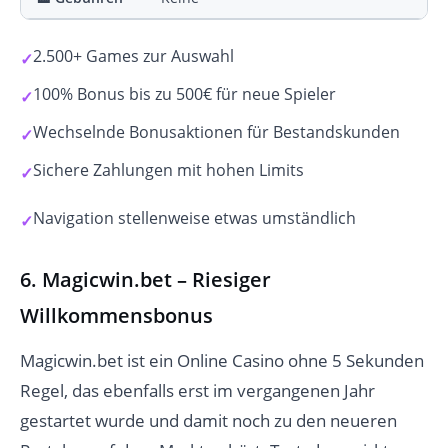
2.500+ Games zur Auswahl
100% Bonus bis zu 500€ für neue Spieler
Wechselnde Bonusaktionen für Bestandskunden
Sichere Zahlungen mit hohen Limits
Navigation stellenweise etwas umständlich
6. Magicwin.bet – Riesiger
Willkommensbonus
Magicwin.bet ist ein Online Casino ohne 5 Sekunden
Regel, das ebenfalls erst im vergangenen Jahr
gestartet wurde und damit noch zu den neueren