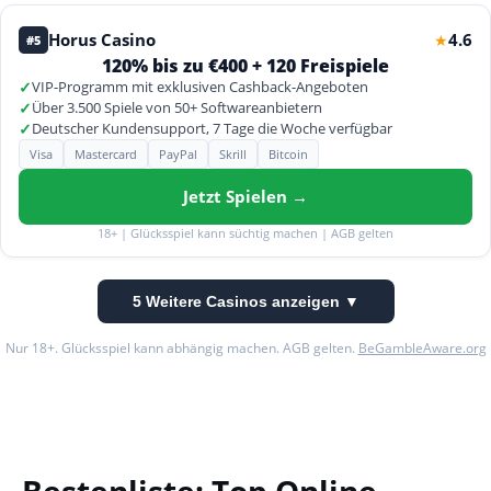
Horus Casino
4.6
★
#5
120% bis zu €400 + 120 Freispiele
✓
VIP-Programm mit exklusiven Cashback-Angeboten
✓
Über 3.500 Spiele von 50+ Softwareanbietern
✓
Deutscher Kundensupport, 7 Tage die Woche verfügbar
Visa
Mastercard
PayPal
Skrill
Bitcoin
Jetzt Spielen →
18+ | Glücksspiel kann süchtig machen | AGB gelten
5 Weitere Casinos anzeigen ▼
Nur 18+. Glücksspiel kann abhängig machen. AGB gelten.
BeGambleAware.org