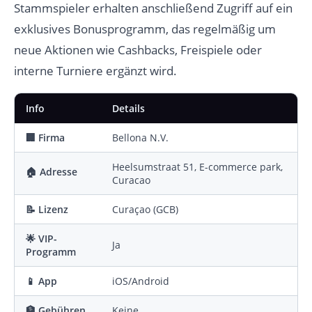
Stammspieler erhalten anschließend Zugriff auf ein
exklusives Bonusprogramm, das regelmäßig um
neue Aktionen wie Cashbacks, Freispiele oder
interne Turniere ergänzt wird.
Info
Details
🏢 Firma
Bellona N.V.
Heelsumstraat 51, E-commerce park,
🏠 Adresse
Curacao
📝 Lizenz
Curaçao (GCB)
🌟 VIP-
Ja
Programm
📱 App
iOS/Android
🏦 Gebühren
Keine