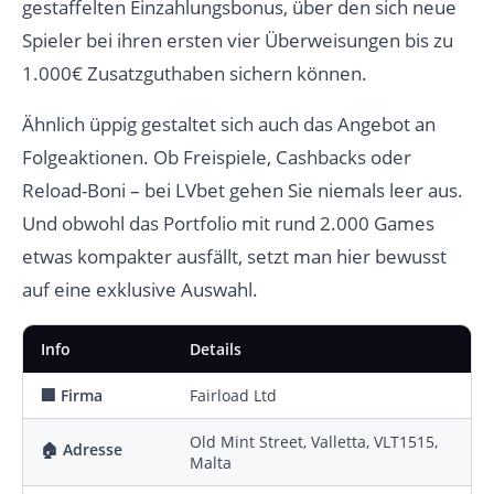
gestaffelten Einzahlungsbonus, über den sich neue
Spieler bei ihren ersten vier Überweisungen bis zu
1.000€ Zusatzguthaben sichern können.
Ähnlich üppig gestaltet sich auch das Angebot an
Folgeaktionen. Ob Freispiele, Cashbacks oder
Reload-Boni – bei LVbet gehen Sie niemals leer aus.
Und obwohl das Portfolio mit rund 2.000 Games
etwas kompakter ausfällt, setzt man hier bewusst
auf eine exklusive Auswahl.
Info
Details
🏢 Firma
Fairload Ltd
Old Mint Street, Valletta, VLT1515,
🏠 Adresse
Malta