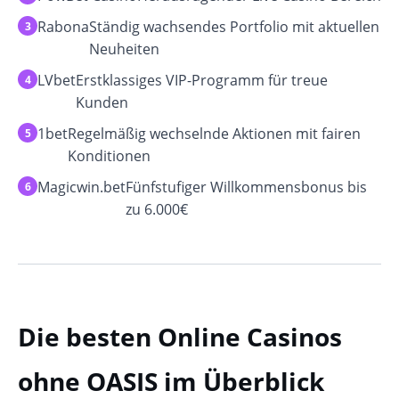
Rabona
Ständig wachsendes Portfolio mit aktuellen
Neuheiten
LVbet
Erstklassiges VIP-Programm für treue
Kunden
1bet
Regelmäßig wechselnde Aktionen mit fairen
Konditionen
Magicwin.bet
Fünfstufiger Willkommensbonus bis
zu 6.000€
Die besten Online Casinos
ohne OASIS im Überblick