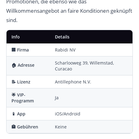
Promotionen, die ebenso wie das
Willkommensangebot an faire Konditionen geknüpft
sind.
Info
Details
🏢 Firma
Rabidi NV
Scharlooweg 39, Willemstad,
🏠 Adresse
Curacao
📝 Lizenz
Antillephone N.V.
🌟 VIP-
Ja
Programm
📱 App
iOS/Android
🏦 Gebühren
Keine