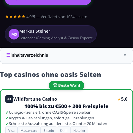
★★★★★
4.9/5 — Verifiziert von 1034 Lesern
Markus Steiner
MS
Leitender iGaming-Analyst & Casino-Experte
☰
Inhaltsverzeichnis
▼
Top casinos ohne oasis Seiten
🏆 Beste Wahl
Wildfortune Casino
5.0
★
#1
100% bis zu €500 + 200 Freispiele
✓
Curaçao-lizenziert, ohne OASIS-Sperre spielbar
✓
Krypto & Fiat-Zahlungen, sofortige Einzahlungen
✓
Schnellste Auszahlung auf der Liste, Ø unter 20 Minuten
Visa
Mastercard
Bitcoin
Skrill
Neteller