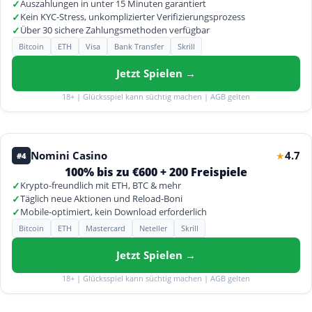
✓
Auszahlungen in unter 15 Minuten garantiert
✓
Kein KYC-Stress, unkomplizierter Verifizierungsprozess
✓
Über 30 sichere Zahlungsmethoden verfügbar
Bitcoin
ETH
Visa
Bank Transfer
Skrill
Jetzt Spielen →
18+ | Glücksspiel kann süchtig machen | AGB gelten
Nomini Casino
4.7
★
#4
100% bis zu €600 + 200 Freispiele
✓
Krypto-freundlich mit ETH, BTC & mehr
✓
Täglich neue Aktionen und Reload-Boni
✓
Mobile-optimiert, kein Download erforderlich
Bitcoin
ETH
Mastercard
Neteller
Skrill
Jetzt Spielen →
18+ | Glücksspiel kann süchtig machen | AGB gelten