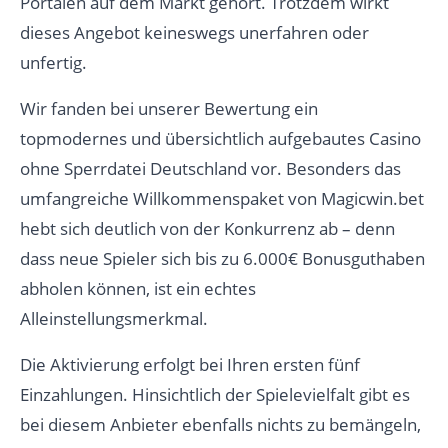
Portalen auf dem Markt gehört. Trotzdem wirkt
dieses Angebot keineswegs unerfahren oder
unfertig.
Wir fanden bei unserer Bewertung ein
topmodernes und übersichtlich aufgebautes Casino
ohne Sperrdatei Deutschland vor. Besonders das
umfangreiche Willkommenspaket von Magicwin.bet
hebt sich deutlich von der Konkurrenz ab – denn
dass neue Spieler sich bis zu 6.000€ Bonusguthaben
abholen können, ist ein echtes
Alleinstellungsmerkmal.
Die Aktivierung erfolgt bei Ihren ersten fünf
Einzahlungen. Hinsichtlich der Spielevielfalt gibt es
bei diesem Anbieter ebenfalls nichts zu bemängeln,