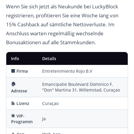
Wenn Sie sich jetzt als Neukunde bei LuckyBlock
registrieren, profitieren Sie eine Woche lang von
15% Cashback auf sämtliche Nettoverluste. Im
Anschluss warten regelmäßig wechselnde
Bonusaktionen auf alle Stammkunden.
Info
Details
🏢 Firma
Entretenimiento Rojo B.V
🏠
Emancipatie Boulevard Dominico F.
"Don" Martina 31, Willemstad, Curaçao
Adresse
📝 Lizenz
Curaçao
🌟 VIP-
Ja
Programm