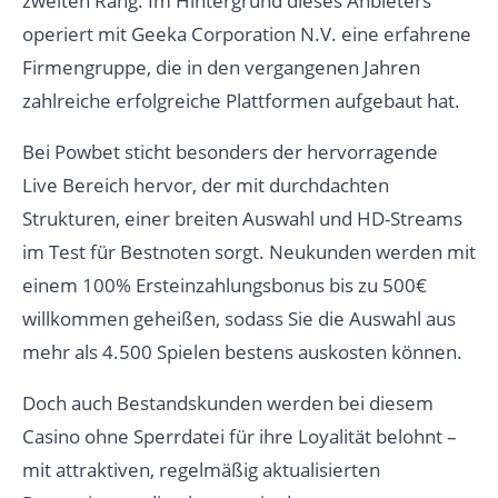
zweiten Rang. Im Hintergrund dieses Anbieters
operiert mit Geeka Corporation N.V. eine erfahrene
Firmengruppe, die in den vergangenen Jahren
zahlreiche erfolgreiche Plattformen aufgebaut hat.
Bei Powbet sticht besonders der hervorragende
Live Bereich hervor, der mit durchdachten
Strukturen, einer breiten Auswahl und HD-Streams
im Test für Bestnoten sorgt. Neukunden werden mit
einem 100% Ersteinzahlungsbonus bis zu 500€
willkommen geheißen, sodass Sie die Auswahl aus
mehr als 4.500 Spielen bestens auskosten können.
Doch auch Bestandskunden werden bei diesem
Casino ohne Sperrdatei für ihre Loyalität belohnt –
mit attraktiven, regelmäßig aktualisierten