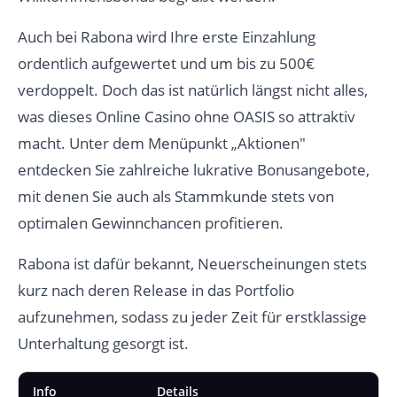
Auch bei Rabona wird Ihre erste Einzahlung
ordentlich aufgewertet und um bis zu 500€
verdoppelt. Doch das ist natürlich längst nicht alles,
was dieses Online Casino ohne OASIS so attraktiv
macht. Unter dem Menüpunkt „Aktionen"
entdecken Sie zahlreiche lukrative Bonusangebote,
mit denen Sie auch als Stammkunde stets von
optimalen Gewinnchancen profitieren.
Rabona ist dafür bekannt, Neuerscheinungen stets
kurz nach deren Release in das Portfolio
aufzunehmen, sodass zu jeder Zeit für erstklassige
Unterhaltung gesorgt ist.
Info
Details