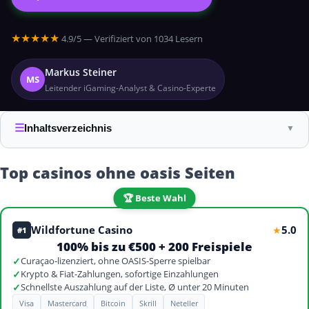
★★★★★
4.9/5 — Verifiziert von 1034 Lesern
Markus Steiner
MS
Leitender iGaming-Analyst & Casino-Experte
☰
Inhaltsverzeichnis
▼
Top casinos ohne oasis Seiten
🏆 Beste Wahl
Wildfortune Casino
5.0
★
#1
100% bis zu €500 + 200 Freispiele
✓
Curaçao-lizenziert, ohne OASIS-Sperre spielbar
✓
Krypto & Fiat-Zahlungen, sofortige Einzahlungen
✓
Schnellste Auszahlung auf der Liste, Ø unter 20 Minuten
Visa
Mastercard
Bitcoin
Skrill
Neteller