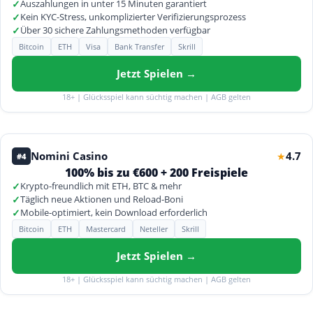
✓
Auszahlungen in unter 15 Minuten garantiert
✓
Kein KYC-Stress, unkomplizierter Verifizierungsprozess
✓
Über 30 sichere Zahlungsmethoden verfügbar
Bitcoin
ETH
Visa
Bank Transfer
Skrill
Jetzt Spielen →
18+ | Glücksspiel kann süchtig machen | AGB gelten
Nomini Casino
4.7
★
#4
100% bis zu €600 + 200 Freispiele
✓
Krypto-freundlich mit ETH, BTC & mehr
✓
Täglich neue Aktionen und Reload-Boni
✓
Mobile-optimiert, kein Download erforderlich
Bitcoin
ETH
Mastercard
Neteller
Skrill
Jetzt Spielen →
18+ | Glücksspiel kann süchtig machen | AGB gelten