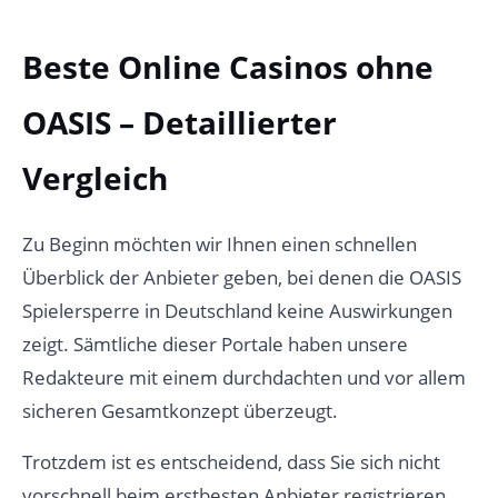
Beste Online Casinos ohne
OASIS – Detaillierter
Vergleich
Zu Beginn möchten wir Ihnen einen schnellen
Überblick der Anbieter geben, bei denen die OASIS
Spielersperre in Deutschland keine Auswirkungen
zeigt. Sämtliche dieser Portale haben unsere
Redakteure mit einem durchdachten und vor allem
sicheren Gesamtkonzept überzeugt.
Trotzdem ist es entscheidend, dass Sie sich nicht
vorschnell beim erstbesten Anbieter registrieren.