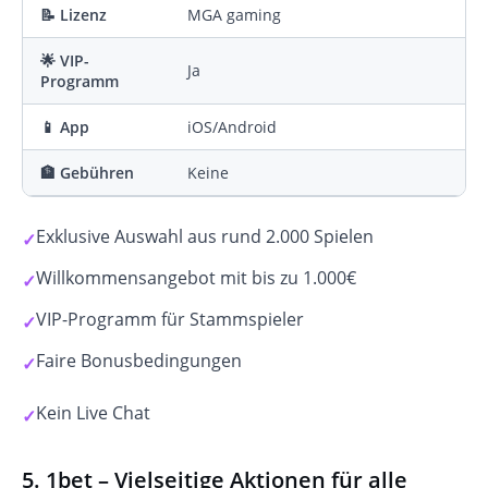
📝 Lizenz
MGA gaming
🌟 VIP-
Ja
Programm
📱 App
iOS/Android
🏦 Gebühren
Keine
Exklusive Auswahl aus rund 2.000 Spielen
Willkommensangebot mit bis zu 1.000€
VIP-Programm für Stammspieler
Faire Bonusbedingungen
Kein Live Chat
5. 1bet – Vielseitige Aktionen für alle