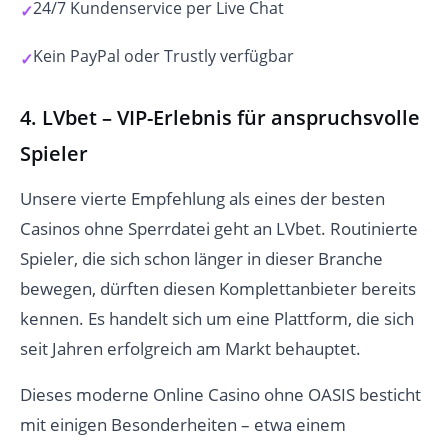
24/7 Kundenservice per Live Chat
Kein PayPal oder Trustly verfügbar
4. LVbet – VIP-Erlebnis für anspruchsvolle
Spieler
Unsere vierte Empfehlung als eines der besten
Casinos ohne Sperrdatei geht an LVbet. Routinierte
Spieler, die sich schon länger in dieser Branche
bewegen, dürften diesen Komplettanbieter bereits
kennen. Es handelt sich um eine Plattform, die sich
seit Jahren erfolgreich am Markt behauptet.
Dieses moderne Online Casino ohne OASIS besticht
mit einigen Besonderheiten – etwa einem