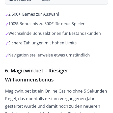
2.500+ Games zur Auswahl
100% Bonus bis zu 500€ für neue Spieler
Wechselnde Bonusaktionen für Bestandskunden
Sichere Zahlungen mit hohen Limits
Navigation stellenweise etwas umständlich
6. Magicwin.bet – Riesiger
Willkommensbonus
Magicwin.bet ist ein Online Casino ohne 5 Sekunden
Regel, das ebenfalls erst im vergangenen Jahr
gestartet wurde und damit noch zu den neueren