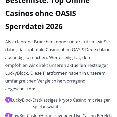
Bestenliste: Top Online
Casinos ohne OASIS
Sperrdatei 2026
Als erfahrene Branchenkenner unterstützen wir Sie
dabei, das optimale Casino ohne OASIS Deutschland
ausfindig zu machen. Wer es eilig hat, dem
empfehlen wir direkt unseren aktuellen Testsieger
LuckyBlock. Diese Plattformen haben in unserem
umfangreichen Vergleich hervorragend
abgeschnitten:
LuckyBlock
Erstklassiges Krypto Casino mit riesiger
Spielauswahl
PowBet Casino
Herausragender Live Casino Bereich