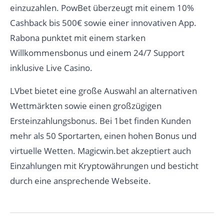
einzuzahlen. PowBet überzeugt mit einem 10%
Cashback bis 500€ sowie einer innovativen App.
Rabona punktet mit einem starken
Willkommensbonus und einem 24/7 Support
inklusive Live Casino.
LVbet bietet eine große Auswahl an alternativen
Wettmärkten sowie einen großzügigen
Ersteinzahlungsbonus. Bei 1bet finden Kunden
mehr als 50 Sportarten, einen hohen Bonus und
virtuelle Wetten. Magicwin.bet akzeptiert auch
Einzahlungen mit Kryptowährungen und besticht
durch eine ansprechende Webseite.