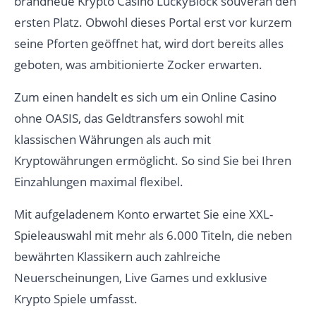
brandneue Krypto Casino LuckyBlock souverän den
ersten Platz. Obwohl dieses Portal erst vor kurzem
seine Pforten geöffnet hat, wird dort bereits alles
geboten, was ambitionierte Zocker erwarten.
Zum einen handelt es sich um ein Online Casino
ohne OASIS, das Geldtransfers sowohl mit
klassischen Währungen als auch mit
Kryptowährungen ermöglicht. So sind Sie bei Ihren
Einzahlungen maximal flexibel.
Mit aufgeladenem Konto erwartet Sie eine XXL-
Spieleauswahl mit mehr als 6.000 Titeln, die neben
bewährten Klassikern auch zahlreiche
Neuerscheinungen, Live Games und exklusive
Krypto Spiele umfasst.