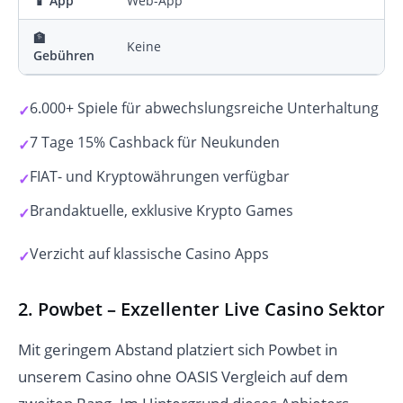
📱 App
Web-App
🏦
Keine
Gebühren
6.000+ Spiele für abwechslungsreiche Unterhaltung
7 Tage 15% Cashback für Neukunden
FIAT- und Kryptowährungen verfügbar
Brandaktuelle, exklusive Krypto Games
Verzicht auf klassische Casino Apps
2. Powbet – Exzellenter Live Casino Sektor
Mit geringem Abstand platziert sich Powbet in
unserem Casino ohne OASIS Vergleich auf dem