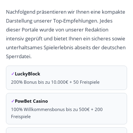
Nachfolgend präsentieren wir Ihnen eine kompakte
Darstellung unserer Top-Empfehlungen. Jedes
dieser Portale wurde von unserer Redaktion
intensiv geprüft und bietet Ihnen ein sicheres sowie
unterhaltsames Spielerlebnis abseits der deutschen
Sperrdatei.
LuckyBlock
200% Bonus bis zu 10.000€ + 50 Freispiele
PowBet Casino
100% Willkommensbonus bis zu 500€ + 200
Freispiele