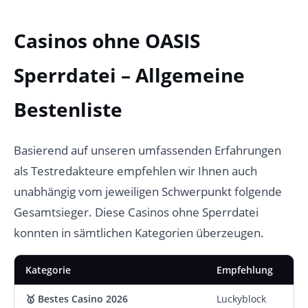
Casinos ohne OASIS
Sperrdatei – Allgemeine
Bestenliste
Basierend auf unseren umfassenden Erfahrungen
als Testredakteure empfehlen wir Ihnen auch
unabhängig vom jeweiligen Schwerpunkt folgende
Gesamtsieger. Diese Casinos ohne Sperrdatei
konnten in sämtlichen Kategorien überzeugen.
Kategorie
Empfehlung
🥇 Bestes Casino 2026
Luckyblock