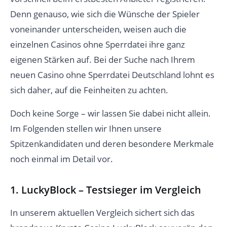
Denn genauso, wie sich die Wünsche der Spieler
voneinander unterscheiden, weisen auch die
einzelnen Casinos ohne Sperrdatei ihre ganz
eigenen Stärken auf. Bei der Suche nach Ihrem
neuen Casino ohne Sperrdatei Deutschland lohnt es
sich daher, auf die Feinheiten zu achten.
Doch keine Sorge – wir lassen Sie dabei nicht allein.
Im Folgenden stellen wir Ihnen unsere
Spitzenkandidaten und deren besondere Merkmale
noch einmal im Detail vor.
1. LuckyBlock – Testsieger im Vergleich
In unserem aktuellen Vergleich sichert sich das