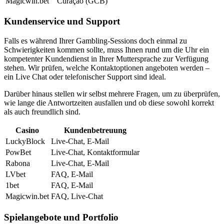
Magicwin.bet
Curaçao (GCB)
Kundenservice und Support
Falls es während Ihrer Gambling-Sessions doch einmal zu
Schwierigkeiten kommen sollte, muss Ihnen rund um die Uhr ein
kompetenter Kundendienst in Ihrer Muttersprache zur Verfügung
stehen. Wir prüfen, welche Kontaktoptionen angeboten werden –
ein Live Chat oder telefonischer Support sind ideal.
Darüber hinaus stellen wir selbst mehrere Fragen, um zu überprüfen,
wie lange die Antwortzeiten ausfallen und ob diese sowohl korrekt
als auch freundlich sind.
Casino
Kundenbetreuung
LuckyBlock
Live-Chat, E-Mail
PowBet
Live-Chat, Kontaktformular
Rabona
Live-Chat, E-Mail
LVbet
FAQ, E-Mail
1bet
FAQ, E-Mail
Magicwin.bet
FAQ, Live-Chat
Spielangebote und Portfolio