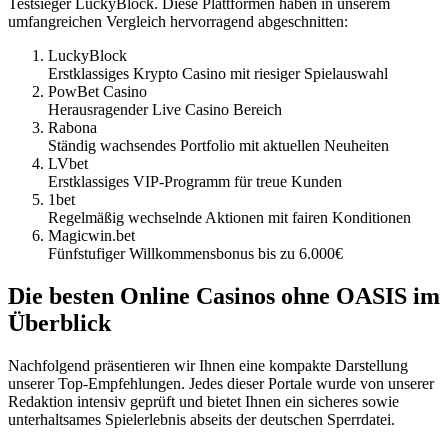
Testsieger LuckyBlock. Diese Plattformen haben in unserem
umfangreichen Vergleich hervorragend abgeschnitten:
LuckyBlock
Erstklassiges Krypto Casino mit riesiger Spielauswahl
PowBet Casino
Herausragender Live Casino Bereich
Rabona
Ständig wachsendes Portfolio mit aktuellen Neuheiten
LVbet
Erstklassiges VIP-Programm für treue Kunden
1bet
Regelmäßig wechselnde Aktionen mit fairen Konditionen
Magicwin.bet
Fünfstufiger Willkommensbonus bis zu 6.000€
Die besten Online Casinos ohne OASIS im
Überblick
Nachfolgend präsentieren wir Ihnen eine kompakte Darstellung
unserer Top-Empfehlungen. Jedes dieser Portale wurde von unserer
Redaktion intensiv geprüft und bietet Ihnen ein sicheres sowie
unterhaltsames Spielerlebnis abseits der deutschen Sperrdatei.