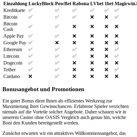
Einzahlung
LuckyBlock
PowBet
Rabona
LVbet
1bet
Magicwin.
Kreditkarte
✅
✅
✅
✅
✅
✅
Bitcoin
✅
✅
✅
❌
❌
✅
Bitcoin
✅
✅
❌
❌
❌
❌
Cash
Apple Pay
✅
✅
❌
❌
❌
❌
Google Pay
✅
❌
❌
❌
❌
❌
Ethereum
✅
✅
✅
❌
❌
✅
Litecoin
✅
✅
✅
❌
❌
✅
Dogecoin
✅
✅
❌
❌
❌
❌
Tether
✅
✅
❌
❌
❌
✅
Cardano
❌
✅
❌
❌
❌
❌
Bonusangebot und Promotionen
Ein guter Bonus dient Ihnen als effizientes Werkzeug zur
Maximierung Ihrer Gewinnchancen. Erfahrene Spieler verzichten
niemals auf die Vorteile solcher Angebote. Daher schauen wir in
unserem Casino ohne OASIS Vergleich auch genau hin, welche
Boni den Kunden bereitgestellt werden.
Zunächst erwarten wir ein attraktives Willkommensangebot, das