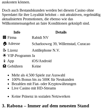
auskosten können.
Doch auch Bestandskunden werden bei diesem Casino ohne
Sperrdatei für ihre Loyalität belohnt – mit attraktiven, regelmäßig
aktualisierten Promotionen, die ebenso wie das
Willkommensangebot an faire Konditionen geknüpft sind.
Info
Details
🏢 Firma
Rabidi NV
🏠 Adresse
Scharlooweg 39, Willemstad, Curacao
📝 Lizenz
Antillephone N.V.
🌟 VIP-Programm
Ja
📱 App
iOS/Android
🏦 Gebühren
Keine
Mehr als 4.500 Spiele zur Auswahl
100% Bonus bis zu 500€ für Neukunden
Bezahlen mit Fiat- oder Kryptowährungen
Live Casino mit HD-Streams
Keine Präsenz in sozialen Netzwerken
3. Rabona – Immer auf dem neuesten Stand