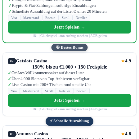
Krypto & Fiat-Zahlungen, sofortige Einzahlungen
✓
Schnellste Auszahlung auf der Liste, Ø unter 20 Minuten
✓
Visa
Mastercard
Bitcoin
Skrill
Neteller
Jetzt Spielen →
18+ | Glücksspiel kann süchtig machen | AGB gelten
🎯 Bestes Bonus
Getslots Casino
4.9
★
#2
150% bis zu €1.000 + 150 Freispiele
Größtes Willkommenspaket auf dieser Liste
✓
Über 4.000 Slots von Top-Anbietern verfügbar
✓
Live-Casino mit 200+ Tischen rund um die Uhr
✓
Visa
Mastercard
Skrill
Neteller
Bitcoin
Jetzt Spielen →
18+ | Glücksspiel kann süchtig machen | AGB gelten
⚡ Schnelle Auszahlung
Amunra Casino
4.8
★
#3