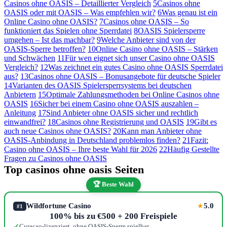
Casinos ohne OASIS – Detaillierter Vergleich
5
Casinos ohne
OASIS oder mit OASIS – Was empfehlen wir?
6
Was genau ist ein
Online Casino ohne OASIS?
7
Casinos ohne OASIS – So
funktioniert das Spielen ohne Sperrdatei
8
OASIS Spielersperre
umgehen – Ist das machbar?
9
Welche Anbieter sind von der
OASIS-Sperre betroffen?
10
Online Casino ohne OASIS – Stärken
und Schwächen
11
Für wen eignet sich unser Casino ohne OASIS
Vergleich?
12
Was zeichnet ein gutes Casino ohne OASIS Sperrdatei
aus?
13
Casinos ohne OASIS – Bonusangebote für deutsche Spieler
14
Varianten des OASIS Spielersperrsystems bei deutschen
Anbietern
15
Optimale Zahlungsmethoden bei Online Casinos ohne
OASIS
16
Sicher bei einem Casino ohne OASIS auszahlen –
Anleitung
17
Sind Anbieter ohne OASIS sicher und rechtlich
einwandfrei?
18
Casinos ohne Registrierung und OASIS
19
Gibt es
auch neue Casinos ohne OASIS?
20
Kann man Anbieter ohne
OASIS-Anbindung in Deutschland problemlos finden?
21
Fazit:
Casino ohne OASIS – Ihre beste Wahl für 2026
22
Häufig Gestellte
Fragen zu Casinos ohne OASIS
Top casinos ohne oasis Seiten
🏆 Beste Wahl
Wildfortune Casino
5.0
★
#1
100% bis zu €500 + 200 Freispiele
Curaçao-lizenziert, ohne OASIS-Sperre spielbar
✓