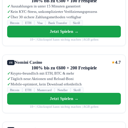
100% bis zu €500 + 100 Freispiele
Auszahlungen in unter 15 Minuten garantiert
✓
Kein KYC-Stress, unkomplizierter Verifizierungsprozess
✓
Über 30 sichere Zahlungsmethoden verfügbar
✓
Bitcoin
ETH
Visa
Bank Transfer
Skrill
Jetzt Spielen →
18+ | Glücksspiel kann süchtig machen | AGB gelten
Nomini Casino
4.7
★
#4
100% bis zu €600 + 200 Freispiele
Krypto-freundlich mit ETH, BTC & mehr
✓
Täglich neue Aktionen und Reload-Boni
✓
Mobile-optimiert, kein Download erforderlich
✓
Bitcoin
ETH
Mastercard
Neteller
Skrill
Jetzt Spielen →
18+ | Glücksspiel kann süchtig machen | AGB gelten