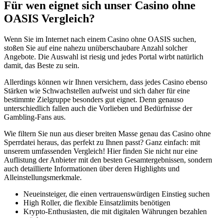
Für wen eignet sich unser Casino ohne
OASIS Vergleich?
Wenn Sie im Internet nach einem Casino ohne OASIS suchen,
stoßen Sie auf eine nahezu unüberschaubare Anzahl solcher
Angebote. Die Auswahl ist riesig und jedes Portal wirbt natürlich
damit, das Beste zu sein.
Allerdings können wir Ihnen versichern, dass jedes Casino ebenso
Stärken wie Schwachstellen aufweist und sich daher für eine
bestimmte Zielgruppe besonders gut eignet. Denn genauso
unterschiedlich fallen auch die Vorlieben und Bedürfnisse der
Gambling-Fans aus.
Wie filtern Sie nun aus dieser breiten Masse genau das Casino ohne
Sperrdatei heraus, das perfekt zu Ihnen passt? Ganz einfach: mit
unserem umfassenden Vergleich! Hier finden Sie nicht nur eine
Auflistung der Anbieter mit den besten Gesamtergebnissen, sondern
auch detaillierte Informationen über deren Highlights und
Alleinstellungsmerkmale.
Neueinsteiger, die einen vertrauenswürdigen Einstieg suchen
High Roller, die flexible Einsatzlimits benötigen
Krypto-Enthusiasten, die mit digitalen Währungen bezahlen