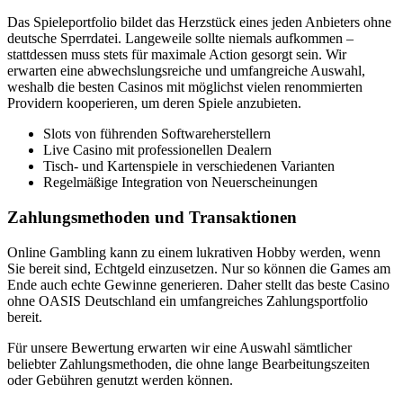
Das Spieleportfolio bildet das Herzstück eines jeden Anbieters ohne
deutsche Sperrdatei. Langeweile sollte niemals aufkommen –
stattdessen muss stets für maximale Action gesorgt sein. Wir
erwarten eine abwechslungsreiche und umfangreiche Auswahl,
weshalb die besten Casinos mit möglichst vielen renommierten
Providern kooperieren, um deren Spiele anzubieten.
Slots von führenden Softwareherstellern
Live Casino mit professionellen Dealern
Tisch- und Kartenspiele in verschiedenen Varianten
Regelmäßige Integration von Neuerscheinungen
Zahlungsmethoden und Transaktionen
Online Gambling kann zu einem lukrativen Hobby werden, wenn
Sie bereit sind, Echtgeld einzusetzen. Nur so können die Games am
Ende auch echte Gewinne generieren. Daher stellt das beste Casino
ohne OASIS Deutschland ein umfangreiches Zahlungsportfolio
bereit.
Für unsere Bewertung erwarten wir eine Auswahl sämtlicher
beliebter Zahlungsmethoden, die ohne lange Bearbeitungszeiten
oder Gebühren genutzt werden können.