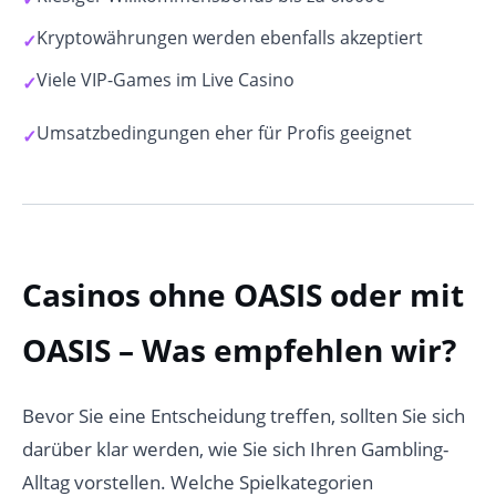
Kryptowährungen werden ebenfalls akzeptiert
Viele VIP-Games im Live Casino
Umsatzbedingungen eher für Profis geeignet
Casinos ohne OASIS oder mit
OASIS – Was empfehlen wir?
Bevor Sie eine Entscheidung treffen, sollten Sie sich
darüber klar werden, wie Sie sich Ihren Gambling-
Alltag vorstellen. Welche Spielkategorien