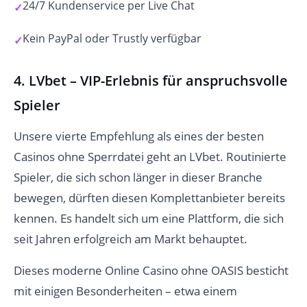
24/7 Kundenservice per Live Chat
Kein PayPal oder Trustly verfügbar
4. LVbet – VIP-Erlebnis für anspruchsvolle
Spieler
Unsere vierte Empfehlung als eines der besten
Casinos ohne Sperrdatei geht an LVbet. Routinierte
Spieler, die sich schon länger in dieser Branche
bewegen, dürften diesen Komplettanbieter bereits
kennen. Es handelt sich um eine Plattform, die sich
seit Jahren erfolgreich am Markt behauptet.
Dieses moderne Online Casino ohne OASIS besticht
mit einigen Besonderheiten – etwa einem