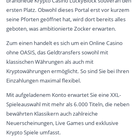
brandneue Krypto Casino LuckyBlock souverän den
ersten Platz. Obwohl dieses Portal erst vor kurzem
seine Pforten geöffnet hat, wird dort bereits alles
geboten, was ambitionierte Zocker erwarten.
Zum einen handelt es sich um ein Online Casino
ohne OASIS, das Geldtransfers sowohl mit
klassischen Währungen als auch mit
Kryptowährungen ermöglicht. So sind Sie bei Ihren
Einzahlungen maximal flexibel.
Mit aufgeladenem Konto erwartet Sie eine XXL-
Spieleauswahl mit mehr als 6.000 Titeln, die neben
bewährten Klassikern auch zahlreiche
Neuerscheinungen, Live Games und exklusive
Krypto Spiele umfasst.