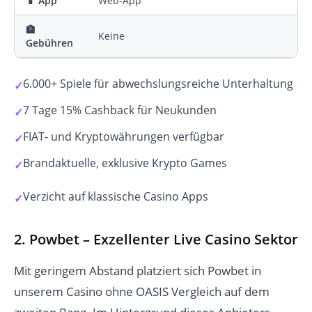
📱 App
Web-App
🏦
Keine
Gebühren
6.000+ Spiele für abwechslungsreiche Unterhaltung
7 Tage 15% Cashback für Neukunden
FIAT- und Kryptowährungen verfügbar
Brandaktuelle, exklusive Krypto Games
Verzicht auf klassische Casino Apps
2. Powbet – Exzellenter Live Casino Sektor
Mit geringem Abstand platziert sich Powbet in
unserem Casino ohne OASIS Vergleich auf dem