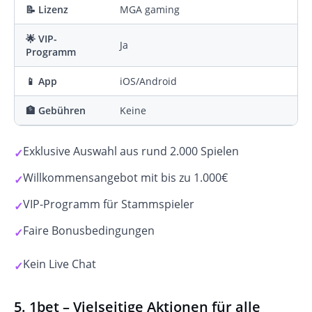
📝 Lizenz
MGA gaming
🌟 VIP-
Ja
Programm
📱 App
iOS/Android
🏦 Gebühren
Keine
Exklusive Auswahl aus rund 2.000 Spielen
Willkommensangebot mit bis zu 1.000€
VIP-Programm für Stammspieler
Faire Bonusbedingungen
Kein Live Chat
5. 1bet – Vielseitige Aktionen für alle