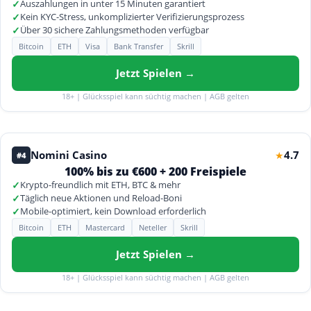
✓
Auszahlungen in unter 15 Minuten garantiert
✓
Kein KYC-Stress, unkomplizierter Verifizierungsprozess
✓
Über 30 sichere Zahlungsmethoden verfügbar
Bitcoin
ETH
Visa
Bank Transfer
Skrill
Jetzt Spielen →
18+ | Glücksspiel kann süchtig machen | AGB gelten
Nomini Casino
4.7
★
#4
100% bis zu €600 + 200 Freispiele
✓
Krypto-freundlich mit ETH, BTC & mehr
✓
Täglich neue Aktionen und Reload-Boni
✓
Mobile-optimiert, kein Download erforderlich
Bitcoin
ETH
Mastercard
Neteller
Skrill
Jetzt Spielen →
18+ | Glücksspiel kann süchtig machen | AGB gelten