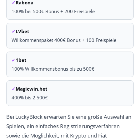
Rabona
100% bei 500€ Bonus + 200 Freispiele
LVbet
Willkommenspaket 400€ Bonus + 100 Freispiele
1bet
100% Willkommensbonus bis zu 500€
Magicwin.bet
400% bis 2.500€
Bei LuckyBlock erwarten Sie eine große Auswahl an
Spielen, ein einfaches Registrierungsverfahren
sowie die Möglichkeit, mit Krypto und Fiat