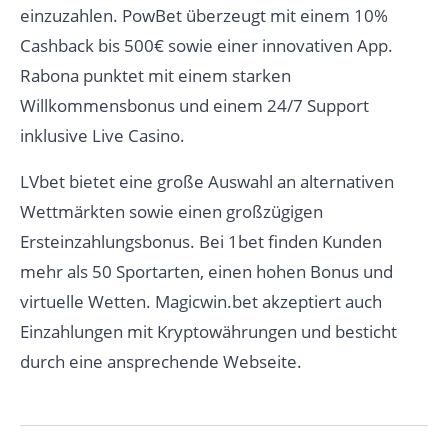
einzuzahlen. PowBet überzeugt mit einem 10%
Cashback bis 500€ sowie einer innovativen App.
Rabona punktet mit einem starken
Willkommensbonus und einem 24/7 Support
inklusive Live Casino.
LVbet bietet eine große Auswahl an alternativen
Wettmärkten sowie einen großzügigen
Ersteinzahlungsbonus. Bei 1bet finden Kunden
mehr als 50 Sportarten, einen hohen Bonus und
virtuelle Wetten. Magicwin.bet akzeptiert auch
Einzahlungen mit Kryptowährungen und besticht
durch eine ansprechende Webseite.