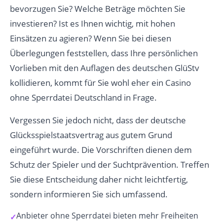
bevorzugen Sie? Welche Beträge möchten Sie
investieren? Ist es Ihnen wichtig, mit hohen
Einsätzen zu agieren? Wenn Sie bei diesen
Überlegungen feststellen, dass Ihre persönlichen
Vorlieben mit den Auflagen des deutschen GlüStv
kollidieren, kommt für Sie wohl eher ein Casino
ohne Sperrdatei Deutschland in Frage.
Vergessen Sie jedoch nicht, dass der deutsche
Glücksspielstaatsvertrag aus gutem Grund
eingeführt wurde. Die Vorschriften dienen dem
Schutz der Spieler und der Suchtprävention. Treffen
Sie diese Entscheidung daher nicht leichtfertig,
sondern informieren Sie sich umfassend.
Anbieter ohne Sperrdatei bieten mehr Freiheiten