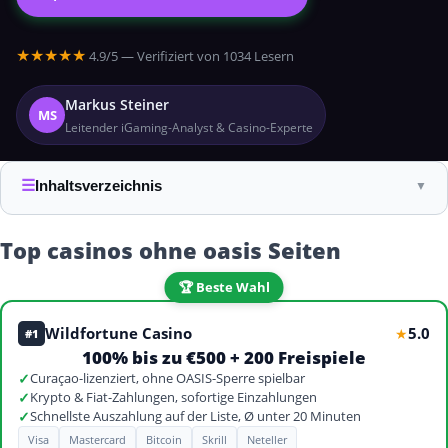
★★★★★
4.9/5 — Verifiziert von 1034 Lesern
Markus Steiner
MS
Leitender iGaming-Analyst & Casino-Experte
☰
Inhaltsverzeichnis
▼
Top casinos ohne oasis Seiten
🏆 Beste Wahl
Wildfortune Casino
5.0
★
#1
100% bis zu €500 + 200 Freispiele
✓
Curaçao-lizenziert, ohne OASIS-Sperre spielbar
✓
Krypto & Fiat-Zahlungen, sofortige Einzahlungen
✓
Schnellste Auszahlung auf der Liste, Ø unter 20 Minuten
Visa
Mastercard
Bitcoin
Skrill
Neteller