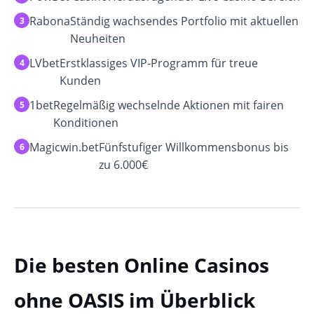
Rabona
Ständig wachsendes Portfolio mit aktuellen
Neuheiten
LVbet
Erstklassiges VIP-Programm für treue
Kunden
1bet
Regelmäßig wechselnde Aktionen mit fairen
Konditionen
Magicwin.bet
Fünfstufiger Willkommensbonus bis
zu 6.000€
Die besten Online Casinos
ohne OASIS im Überblick