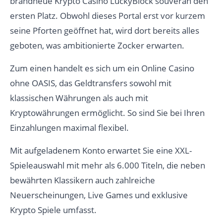
brandneue Krypto Casino LuckyBlock souverän den
ersten Platz. Obwohl dieses Portal erst vor kurzem
seine Pforten geöffnet hat, wird dort bereits alles
geboten, was ambitionierte Zocker erwarten.
Zum einen handelt es sich um ein Online Casino
ohne OASIS, das Geldtransfers sowohl mit
klassischen Währungen als auch mit
Kryptowährungen ermöglicht. So sind Sie bei Ihren
Einzahlungen maximal flexibel.
Mit aufgeladenem Konto erwartet Sie eine XXL-
Spieleauswahl mit mehr als 6.000 Titeln, die neben
bewährten Klassikern auch zahlreiche
Neuerscheinungen, Live Games und exklusive
Krypto Spiele umfasst.