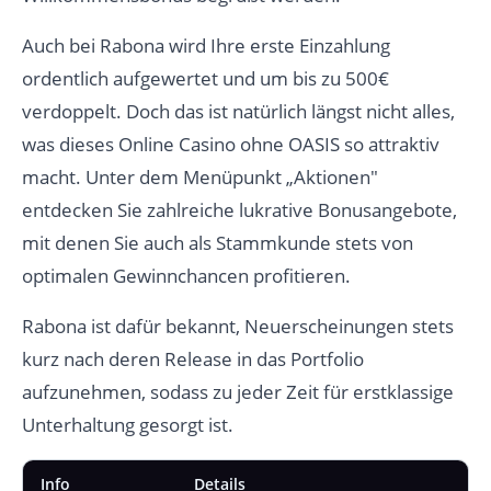
Auch bei Rabona wird Ihre erste Einzahlung
ordentlich aufgewertet und um bis zu 500€
verdoppelt. Doch das ist natürlich längst nicht alles,
was dieses Online Casino ohne OASIS so attraktiv
macht. Unter dem Menüpunkt „Aktionen"
entdecken Sie zahlreiche lukrative Bonusangebote,
mit denen Sie auch als Stammkunde stets von
optimalen Gewinnchancen profitieren.
Rabona ist dafür bekannt, Neuerscheinungen stets
kurz nach deren Release in das Portfolio
aufzunehmen, sodass zu jeder Zeit für erstklassige
Unterhaltung gesorgt ist.
Info
Details