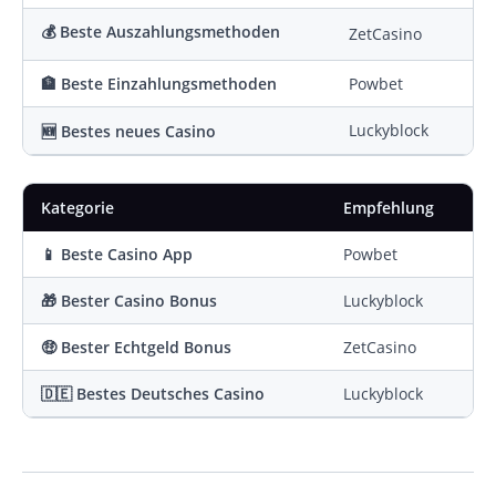
💰 Beste Auszahlungsmethoden
ZetCasino
🏦 Beste Einzahlungsmethoden
Powbet
Luckyblock
🆕 Bestes neues Casino
Kategorie
Empfehlung
📱 Beste Casino App
Powbet
🎁 Bester Casino Bonus
Luckyblock
🤑 Bester Echtgeld Bonus
ZetCasino
🇩🇪 Bestes Deutsches Casino
Luckyblock