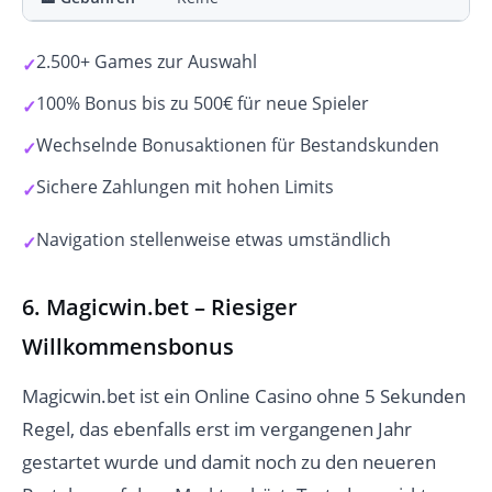
2.500+ Games zur Auswahl
100% Bonus bis zu 500€ für neue Spieler
Wechselnde Bonusaktionen für Bestandskunden
Sichere Zahlungen mit hohen Limits
Navigation stellenweise etwas umständlich
6. Magicwin.bet – Riesiger
Willkommensbonus
Magicwin.bet ist ein Online Casino ohne 5 Sekunden
Regel, das ebenfalls erst im vergangenen Jahr
gestartet wurde und damit noch zu den neueren