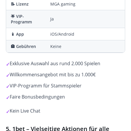
📝 Lizenz
MGA gaming
🌟 VIP-
Ja
Programm
📱 App
iOS/Android
🏦 Gebühren
Keine
Exklusive Auswahl aus rund 2.000 Spielen
Willkommensangebot mit bis zu 1.000€
VIP-Programm für Stammspieler
Faire Bonusbedingungen
Kein Live Chat
5. 1bet – Vielseitige Aktionen für alle