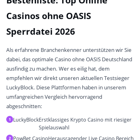
Bestenliste: Top Online
Casinos ohne OASIS
Sperrdatei 2026
Als erfahrene Branchenkenner unterstützen wir Sie
dabei, das optimale Casino ohne OASIS Deutschland
ausfindig zu machen. Wer es eilig hat, dem
empfehlen wir direkt unseren aktuellen Testsieger
LuckyBlock. Diese Plattformen haben in unserem
umfangreichen Vergleich hervorragend
abgeschnitten:
LuckyBlock
Erstklassiges Krypto Casino mit riesiger
Spielauswahl
PowBet Casino
Herausragender Live Casino Bereich