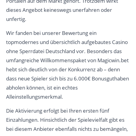
Portalen auf dem Markt gehört. Trotzdem wirkt
dieses Angebot keineswegs unerfahren oder
unfertig.
Wir fanden bei unserer Bewertung ein
topmodernes und übersichtlich aufgebautes Casino
ohne Sperrdatei Deutschland vor. Besonders das
umfangreiche Willkommenspaket von Magicwin.bet
hebt sich deutlich von der Konkurrenz ab – denn
dass neue Spieler sich bis zu 6.000€ Bonusguthaben
abholen können, ist ein echtes
Alleinstellungsmerkmal.
Die Aktivierung erfolgt bei Ihren ersten fünf
Einzahlungen. Hinsichtlich der Spielevielfalt gibt es
bei diesem Anbieter ebenfalls nichts zu bemängeln,