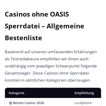
Casinos ohne OASIS
Sperrdatei – Allgemeine
Bestenliste
Basierend auf unseren umfassenden Erfahrungen
als Testredakteure empfehlen wir Ihnen auch
unabhängig vom jeweiligen Schwerpunkt folgende
Gesamtsieger. Diese Casinos ohne Sperrdatei
konnten in sämtlichen Kategorien überzeugen.
Kategorie
Empfehlung
🥇 Bestes Casino 2026
Luckyblock