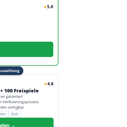
5.0
★
Auszahlung
4.8
★
+ 100 Freispiele
en garantiert
r Verifizierungsprozess
oden verfügbar
sfer
Skrill
ielen →