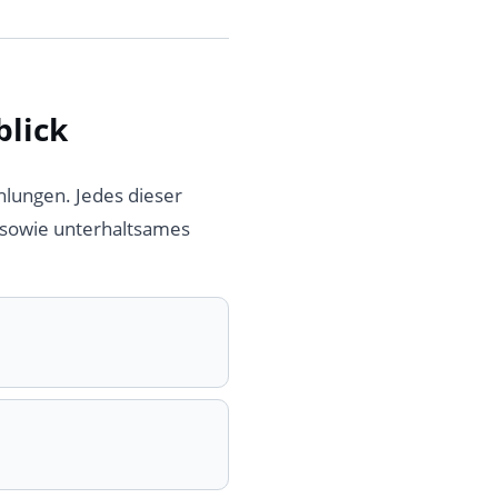
blick
lungen. Jedes dieser
s sowie unterhaltsames