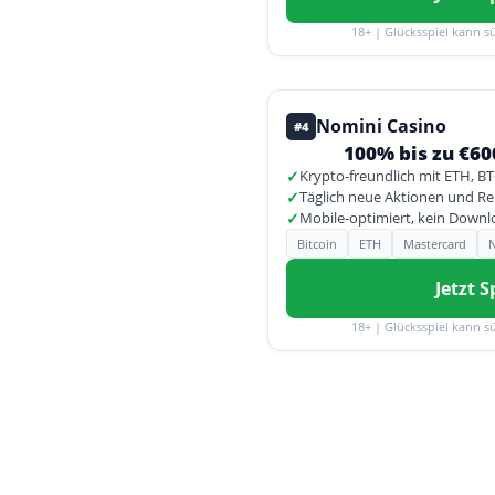
18+ | Glücksspiel kann s
Nomini Casino
#4
100% bis zu €60
✓
Krypto-freundlich mit ETH, B
✓
Täglich neue Aktionen und Re
✓
Mobile-optimiert, kein Downlo
Bitcoin
ETH
Mastercard
N
Jetzt 
18+ | Glücksspiel kann s