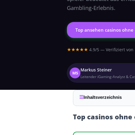
Gambling-Erlebnis.
Top ansehen casinos ohne 
★★★★★
4.9/5 — Verifiziert von
Markus Steiner
MS
Leitender iGaming-Analyst & Ca
☰
Inhaltsverzeichnis
Top casinos ohne 