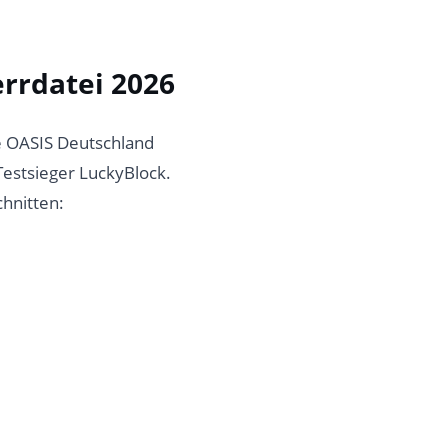
errdatei 2026
e OASIS Deutschland
Testsieger LuckyBlock.
hnitten: