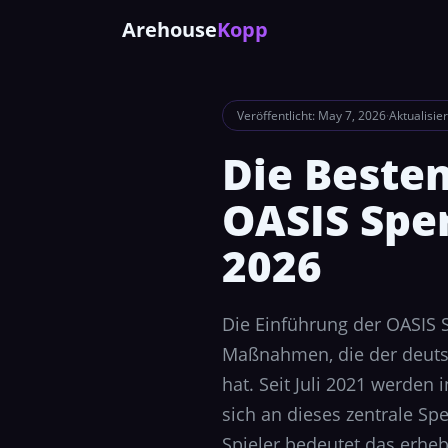
Arehouse
Kopp
Veröffentlicht: May 7, 2026
·
Aktualisie
Die Beste
OASIS Spe
2026
Die Einführung der OASIS S
Maßnahmen, die der deutsc
hat. Seit Juli 2021 werden 
sich an dieses zentrale Sp
Spieler bedeutet das erhe