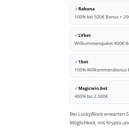
Rabona
100% bei 500€ Bonus + 200
LVbet
Willkommenspaket 400€ Bo
1bet
100% Willkommensbonus b
Magicwin.bet
400% bis 2.500€
Bei LuckyBlock erwarten S
Möglichkeit, mit Krypto u