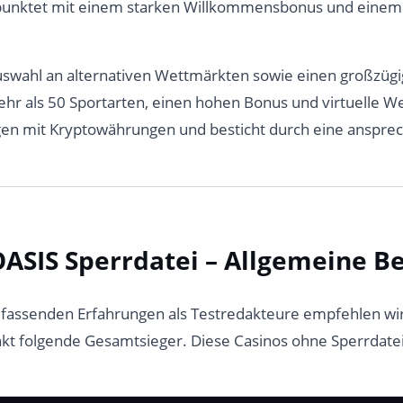
punktet mit einem starken Willkommensbonus und einem 
uswahl an alternativen Wettmärkten sowie einen großzüg
hr als 50 Sportarten, einen hohen Bonus und virtuelle W
ngen mit Kryptowährungen und besticht durch eine anspr
ASIS Sperrdatei – Allgemeine Be
fassenden Erfahrungen als Testredakteure empfehlen wi
t folgende Gesamtsieger. Diese Casinos ohne Sperrdatei