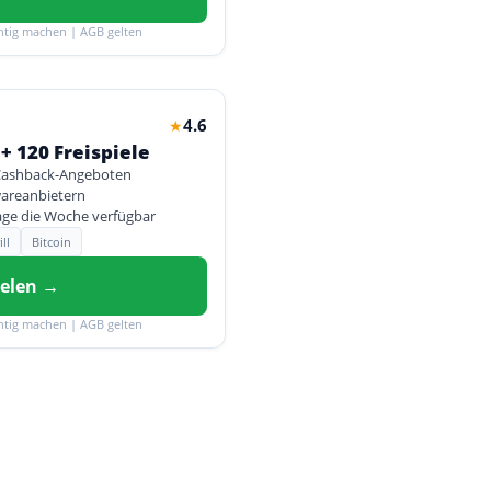
chtig machen | AGB gelten
4.6
★
+ 120 Freispiele
Cashback-Angeboten
wareanbietern
age die Woche verfügbar
ill
Bitcoin
ielen →
chtig machen | AGB gelten