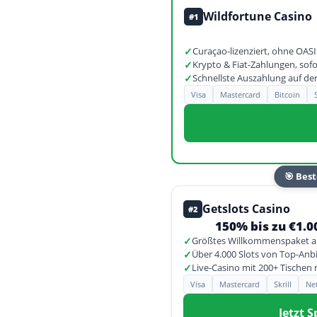
Wildfortune Casino
#1
✓
Curaçao-lizenziert, ohne OASI
✓
Krypto & Fiat-Zahlungen, sof
✓
Schnellste Auszahlung auf der
Visa
Mastercard
Bitcoin
🎯 Bes
Getslots Casino
#2
150% bis zu €1.0
✓
Größtes Willkommenspaket auf
✓
Über 4.000 Slots von Top-Anb
✓
Live-Casino mit 200+ Tischen
Visa
Mastercard
Skrill
Net
Jetzt 