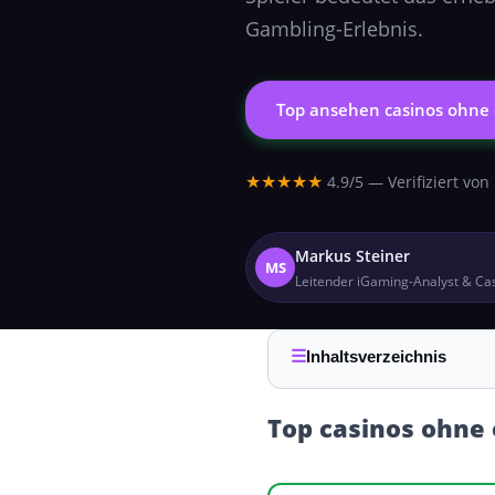
Gambling-Erlebnis.
Top ansehen casinos ohne 
★★★★★
4.9/5 — Verifiziert von
Markus Steiner
MS
Leitender iGaming-Analyst & Ca
☰
Inhaltsverzeichnis
Top casinos ohne 