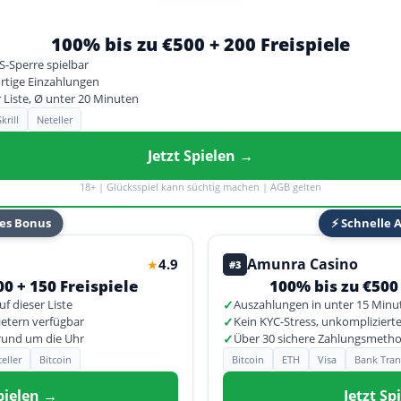
100% bis zu €500 + 200 Freispiele
S-Sperre spielbar
ortige Einzahlungen
 Liste, Ø unter 20 Minuten
Skrill
Neteller
Jetzt Spielen →
18+ | Glücksspiel kann süchtig machen | AGB gelten
tes Bonus
⚡ Schnelle 
Amunra Casino
4.9
★
#3
00 + 150 Freispiele
100% bis zu €500 
 dieser Liste
✓
Auszahlungen in unter 15 Minut
ietern verfügbar
✓
Kein KYC-Stress, unkomplizierte
 rund um die Uhr
✓
Über 30 sichere Zahlungsmeth
eller
Bitcoin
Bitcoin
ETH
Visa
Bank Tran
Spielen →
Jetzt Sp