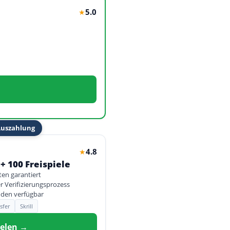
5.0
★
Auszahlung
4.8
★
+ 100 Freispiele
en garantiert
r Verifizierungsprozess
oden verfügbar
sfer
Skrill
ielen →