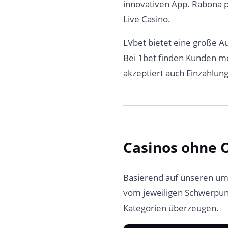
innovativen App. Rabona 
Live Casino.
LVbet bietet eine große A
Bei 1bet finden Kunden me
akzeptiert auch Einzahlu
Casinos ohne O
Basierend auf unseren um
vom jeweiligen Schwerpunk
Kategorien überzeugen.