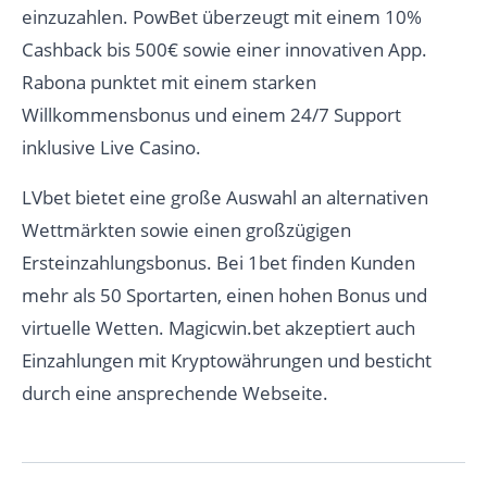
einzuzahlen. PowBet überzeugt mit einem 10%
Cashback bis 500€ sowie einer innovativen App.
Rabona punktet mit einem starken
Willkommensbonus und einem 24/7 Support
inklusive Live Casino.
LVbet bietet eine große Auswahl an alternativen
Wettmärkten sowie einen großzügigen
Ersteinzahlungsbonus. Bei 1bet finden Kunden
mehr als 50 Sportarten, einen hohen Bonus und
virtuelle Wetten. Magicwin.bet akzeptiert auch
Einzahlungen mit Kryptowährungen und besticht
durch eine ansprechende Webseite.