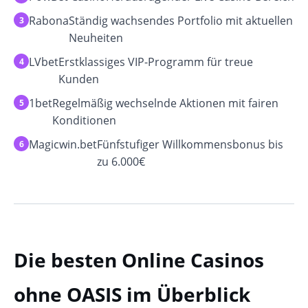
Rabona
Ständig wachsendes Portfolio mit aktuellen
Neuheiten
LVbet
Erstklassiges VIP-Programm für treue
Kunden
1bet
Regelmäßig wechselnde Aktionen mit fairen
Konditionen
Magicwin.bet
Fünfstufiger Willkommensbonus bis
zu 6.000€
Die besten Online Casinos
ohne OASIS im Überblick