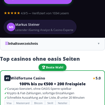
★★★★★
4.9/5 — Verifiziert von 1034 Lesern
Markus Steiner
MS
Leitender iGaming-Analyst & Casino-Experte
☰
Inhaltsverzeichnis
▼
Top casinos ohne oasis Seiten
🏆 Beste Wahl
Wildfortune Casino
5.0
★
#1
100% bis zu €500 + 200 Freispiele
✓
Curaçao-lizenziert, ohne OASIS-Sperre spielbar
✓
Krypto & Fiat-Zahlungen, sofortige Einzahlungen
✓
Schnellste Auszahlung auf der Liste, Ø unter 20 Minuten
Visa
Mastercard
Bitcoin
Skrill
Neteller