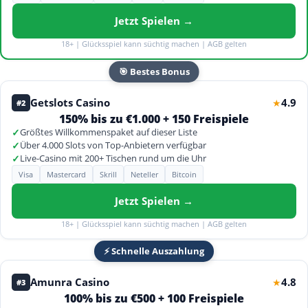
Jetzt Spielen →
18+ | Glücksspiel kann süchtig machen | AGB gelten
🎯 Bestes Bonus
Getslots Casino
4.9
★
#2
150% bis zu €1.000 + 150 Freispiele
✓
Größtes Willkommenspaket auf dieser Liste
✓
Über 4.000 Slots von Top-Anbietern verfügbar
✓
Live-Casino mit 200+ Tischen rund um die Uhr
Visa
Mastercard
Skrill
Neteller
Bitcoin
Jetzt Spielen →
18+ | Glücksspiel kann süchtig machen | AGB gelten
⚡ Schnelle Auszahlung
Amunra Casino
4.8
★
#3
100% bis zu €500 + 100 Freispiele