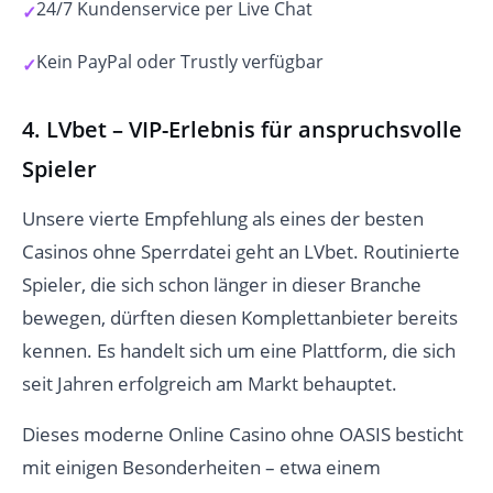
24/7 Kundenservice per Live Chat
Kein PayPal oder Trustly verfügbar
4. LVbet – VIP-Erlebnis für anspruchsvolle
Spieler
Unsere vierte Empfehlung als eines der besten
Casinos ohne Sperrdatei geht an LVbet. Routinierte
Spieler, die sich schon länger in dieser Branche
bewegen, dürften diesen Komplettanbieter bereits
kennen. Es handelt sich um eine Plattform, die sich
seit Jahren erfolgreich am Markt behauptet.
Dieses moderne Online Casino ohne OASIS besticht
mit einigen Besonderheiten – etwa einem