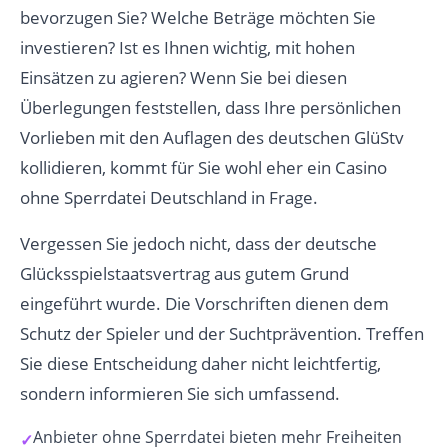
bevorzugen Sie? Welche Beträge möchten Sie
investieren? Ist es Ihnen wichtig, mit hohen
Einsätzen zu agieren? Wenn Sie bei diesen
Überlegungen feststellen, dass Ihre persönlichen
Vorlieben mit den Auflagen des deutschen GlüStv
kollidieren, kommt für Sie wohl eher ein Casino
ohne Sperrdatei Deutschland in Frage.
Vergessen Sie jedoch nicht, dass der deutsche
Glücksspielstaatsvertrag aus gutem Grund
eingeführt wurde. Die Vorschriften dienen dem
Schutz der Spieler und der Suchtprävention. Treffen
Sie diese Entscheidung daher nicht leichtfertig,
sondern informieren Sie sich umfassend.
Anbieter ohne Sperrdatei bieten mehr Freiheiten