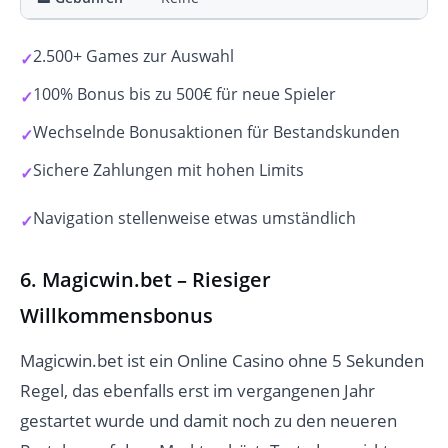
2.500+ Games zur Auswahl
100% Bonus bis zu 500€ für neue Spieler
Wechselnde Bonusaktionen für Bestandskunden
Sichere Zahlungen mit hohen Limits
Navigation stellenweise etwas umständlich
6. Magicwin.bet – Riesiger
Willkommensbonus
Magicwin.bet ist ein Online Casino ohne 5 Sekunden
Regel, das ebenfalls erst im vergangenen Jahr
gestartet wurde und damit noch zu den neueren