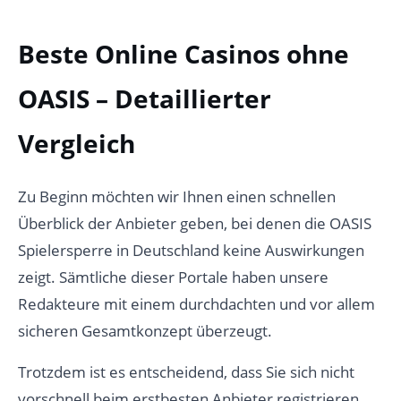
Beste Online Casinos ohne
OASIS – Detaillierter
Vergleich
Zu Beginn möchten wir Ihnen einen schnellen
Überblick der Anbieter geben, bei denen die OASIS
Spielersperre in Deutschland keine Auswirkungen
zeigt. Sämtliche dieser Portale haben unsere
Redakteure mit einem durchdachten und vor allem
sicheren Gesamtkonzept überzeugt.
Trotzdem ist es entscheidend, dass Sie sich nicht
vorschnell beim erstbesten Anbieter registrieren.