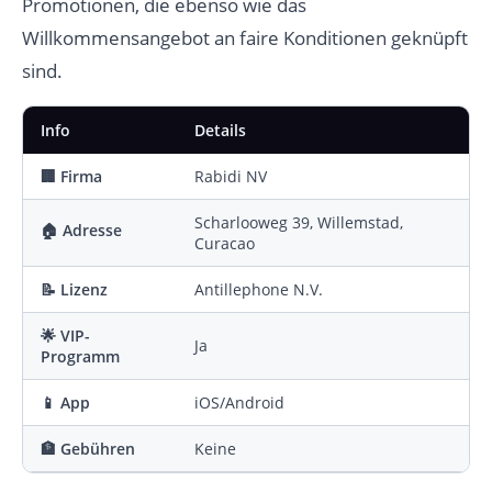
Promotionen, die ebenso wie das
Willkommensangebot an faire Konditionen geknüpft
sind.
Info
Details
🏢 Firma
Rabidi NV
Scharlooweg 39, Willemstad,
🏠 Adresse
Curacao
📝 Lizenz
Antillephone N.V.
🌟 VIP-
Ja
Programm
📱 App
iOS/Android
🏦 Gebühren
Keine