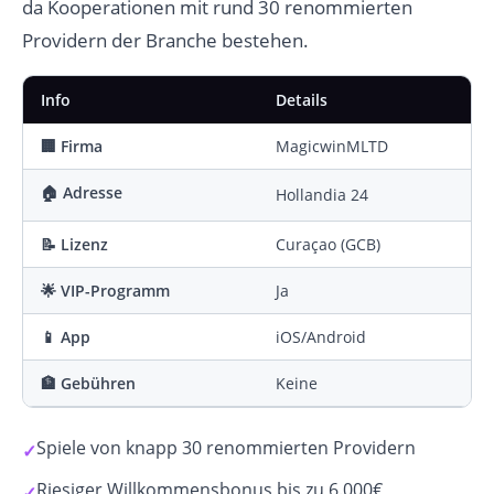
da Kooperationen mit rund 30 renommierten
Providern der Branche bestehen.
Info
Details
🏢 Firma
MagicwinMLTD
🏠 Adresse
Hollandia 24
📝 Lizenz
Curaçao (GCB)
🌟 VIP-Programm
Ja
📱 App
iOS/Android
🏦 Gebühren
Keine
Spiele von knapp 30 renommierten Providern
Riesiger Willkommensbonus bis zu 6.000€