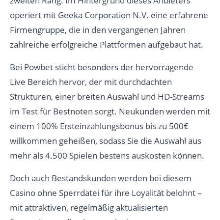
zweiten Rang. Im Hintergrund dieses Anbieters
operiert mit Geeka Corporation N.V. eine erfahrene
Firmengruppe, die in den vergangenen Jahren
zahlreiche erfolgreiche Plattformen aufgebaut hat.
Bei Powbet sticht besonders der hervorragende
Live Bereich hervor, der mit durchdachten
Strukturen, einer breiten Auswahl und HD-Streams
im Test für Bestnoten sorgt. Neukunden werden mit
einem 100% Ersteinzahlungsbonus bis zu 500€
willkommen geheißen, sodass Sie die Auswahl aus
mehr als 4.500 Spielen bestens auskosten können.
Doch auch Bestandskunden werden bei diesem
Casino ohne Sperrdatei für ihre Loyalität belohnt –
mit attraktiven, regelmäßig aktualisierten