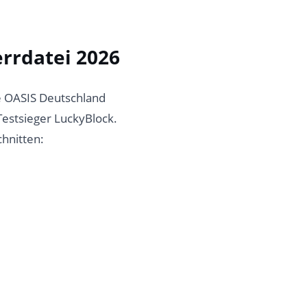
errdatei 2026
e OASIS Deutschland
Testsieger LuckyBlock.
hnitten: