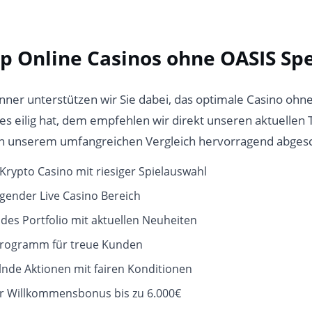
op Online Casinos ohne OASIS Sp
ner unterstützen wir Sie dabei, das optimale Casino ohn
es eilig hat, dem empfehlen wir direkt unseren aktuellen 
in unserem umfangreichen Vergleich hervorragend abgesc
 Krypto Casino mit riesiger Spielauswahl
gender Live Casino Bereich
es Portfolio mit aktuellen Neuheiten
-Programm für treue Kunden
nde Aktionen mit fairen Konditionen
er Willkommensbonus bis zu 6.000€