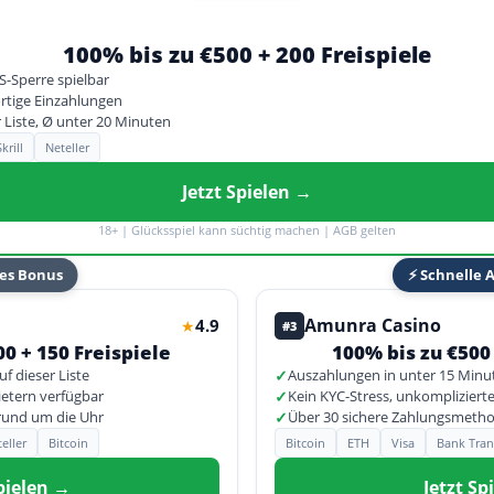
100% bis zu €500 + 200 Freispiele
S-Sperre spielbar
ortige Einzahlungen
 Liste, Ø unter 20 Minuten
Skrill
Neteller
Jetzt Spielen →
18+ | Glücksspiel kann süchtig machen | AGB gelten
tes Bonus
⚡ Schnelle 
Amunra Casino
4.9
★
#3
00 + 150 Freispiele
100% bis zu €500 
 dieser Liste
✓
Auszahlungen in unter 15 Minut
ietern verfügbar
✓
Kein KYC-Stress, unkomplizierte
 rund um die Uhr
✓
Über 30 sichere Zahlungsmeth
eller
Bitcoin
Bitcoin
ETH
Visa
Bank Tran
Spielen →
Jetzt Sp