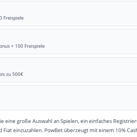
 Freispiele
nus + 100 Freispiele
is zu 500€
ie eine große Auswahl an Spielen, ein einfaches Registrie
nd Fiat einzuzahlen. PowBet überzeugt mit einem 10% Cas