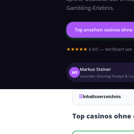
Gambling-Erlebnis.
Top ansehen casinos ohne 
★★★★★
4.9/5 — Verifiziert von
Markus Steiner
MS
Leitender iGaming-Analyst & Ca
☰
Inhaltsverzeichnis
Top casinos ohne 