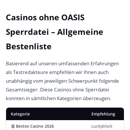
Casinos ohne OASIS
Sperrdatei – Allgemeine
Bestenliste
Basierend auf unseren umfassenden Erfahrungen
als Testredakteure empfehlen wir Ihnen auch
unabhängig vom jeweiligen Schwerpunkt folgende
Gesamtsieger. Diese Casinos ohne Sperrdatei
konnten in sämtlichen Kategorien überzeugen.
Kategorie
Empfehlung
🥇 Bestes Casino 2026
Luckyblock