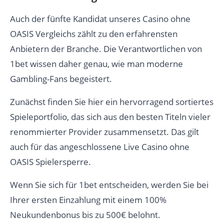
Auch der fünfte Kandidat unseres Casino ohne
OASIS Vergleichs zählt zu den erfahrensten
Anbietern der Branche. Die Verantwortlichen von
1bet wissen daher genau, wie man moderne
Gambling-Fans begeistert.
Zunächst finden Sie hier ein hervorragend sortiertes
Spieleportfolio, das sich aus den besten Titeln vieler
renommierter Provider zusammensetzt. Das gilt
auch für das angeschlossene Live Casino ohne
OASIS Spielersperre.
Wenn Sie sich für 1bet entscheiden, werden Sie bei
Ihrer ersten Einzahlung mit einem 100%
Neukundenbonus bis zu 500€ belohnt.