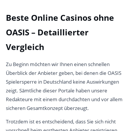
Beste Online Casinos ohne
OASIS – Detaillierter
Vergleich
Zu Beginn möchten wir Ihnen einen schnellen
Überblick der Anbieter geben, bei denen die OASIS
Spielersperre in Deutschland keine Auswirkungen
zeigt. Sämtliche dieser Portale haben unsere
Redakteure mit einem durchdachten und vor allem
sicheren Gesamtkonzept überzeugt.
Trotzdem ist es entscheidend, dass Sie sich nicht
vorschnell beim erstbesten Anbieter registrieren.