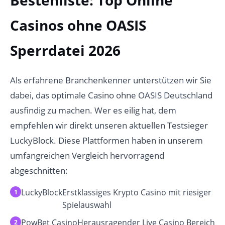
Bestenliste: Top Online
Casinos ohne OASIS
Sperrdatei 2026
Als erfahrene Branchenkenner unterstützen wir Sie
dabei, das optimale Casino ohne OASIS Deutschland
ausfindig zu machen. Wer es eilig hat, dem
empfehlen wir direkt unseren aktuellen Testsieger
LuckyBlock. Diese Plattformen haben in unserem
umfangreichen Vergleich hervorragend
abgeschnitten:
LuckyBlock
Erstklassiges Krypto Casino mit riesiger
Spielauswahl
PowBet Casino
Herausragender Live Casino Bereich