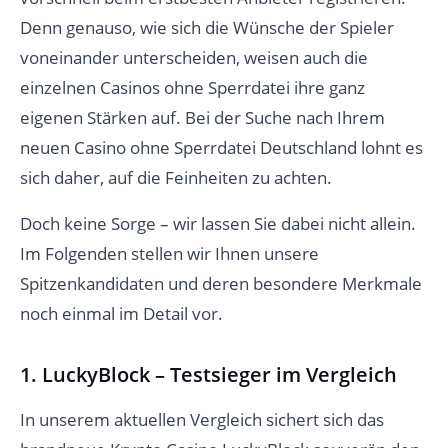
Denn genauso, wie sich die Wünsche der Spieler
voneinander unterscheiden, weisen auch die
einzelnen Casinos ohne Sperrdatei ihre ganz
eigenen Stärken auf. Bei der Suche nach Ihrem
neuen Casino ohne Sperrdatei Deutschland lohnt es
sich daher, auf die Feinheiten zu achten.
Doch keine Sorge – wir lassen Sie dabei nicht allein.
Im Folgenden stellen wir Ihnen unsere
Spitzenkandidaten und deren besondere Merkmale
noch einmal im Detail vor.
1. LuckyBlock – Testsieger im Vergleich
In unserem aktuellen Vergleich sichert sich das