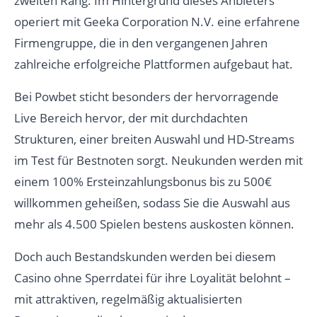
zweiten Rang. Im Hintergrund dieses Anbieters
operiert mit Geeka Corporation N.V. eine erfahrene
Firmengruppe, die in den vergangenen Jahren
zahlreiche erfolgreiche Plattformen aufgebaut hat.
Bei Powbet sticht besonders der hervorragende
Live Bereich hervor, der mit durchdachten
Strukturen, einer breiten Auswahl und HD-Streams
im Test für Bestnoten sorgt. Neukunden werden mit
einem 100% Ersteinzahlungsbonus bis zu 500€
willkommen geheißen, sodass Sie die Auswahl aus
mehr als 4.500 Spielen bestens auskosten können.
Doch auch Bestandskunden werden bei diesem
Casino ohne Sperrdatei für ihre Loyalität belohnt –
mit attraktiven, regelmäßig aktualisierten