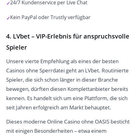
24/7 Kundenservice per Live Chat
Kein PayPal oder Trustly verfügbar
4. LVbet – VIP-Erlebnis für anspruchsvolle
Spieler
Unsere vierte Empfehlung als eines der besten
Casinos ohne Sperrdatei geht an LVbet. Routinierte
Spieler, die sich schon länger in dieser Branche
bewegen, dürften diesen Komplettanbieter bereits
kennen. Es handelt sich um eine Plattform, die sich
seit Jahren erfolgreich am Markt behauptet.
Dieses moderne Online Casino ohne OASIS besticht
mit einigen Besonderheiten – etwa einem