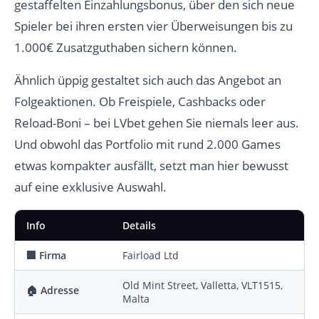
gestaffelten Einzahlungsbonus, über den sich neue
Spieler bei ihren ersten vier Überweisungen bis zu
1.000€ Zusatzguthaben sichern können.
Ähnlich üppig gestaltet sich auch das Angebot an
Folgeaktionen. Ob Freispiele, Cashbacks oder
Reload-Boni – bei LVbet gehen Sie niemals leer aus.
Und obwohl das Portfolio mit rund 2.000 Games
etwas kompakter ausfällt, setzt man hier bewusst
auf eine exklusive Auswahl.
Info
Details
🏢 Firma
Fairload Ltd
Old Mint Street, Valletta, VLT1515,
🏠 Adresse
Malta