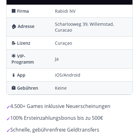
🏢 Firma
Rabidi NV
Scharlooweg 39, Willemstad,
🏠 Adresse
Curacao
📝 Lizenz
Curaçao
🌟 VIP-
Ja
Programm
📱 App
iOS/Android
🏦 Gebühren
Keine
4.500+ Games inklusive Neuerscheinungen
100% Ersteinzahlungsbonus bis zu 500€
Schnelle, gebührenfreie Geldtransfers