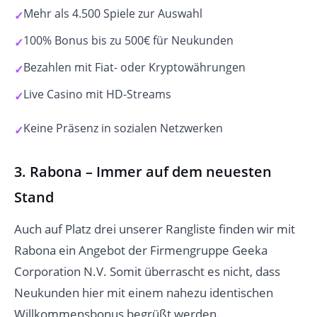
Mehr als 4.500 Spiele zur Auswahl
100% Bonus bis zu 500€ für Neukunden
Bezahlen mit Fiat- oder Kryptowährungen
Live Casino mit HD-Streams
Keine Präsenz in sozialen Netzwerken
3. Rabona – Immer auf dem neuesten
Stand
Auch auf Platz drei unserer Rangliste finden wir mit
Rabona ein Angebot der Firmengruppe Geeka
Corporation N.V. Somit überrascht es nicht, dass
Neukunden hier mit einem nahezu identischen
Willkommensbonus begrüßt werden.