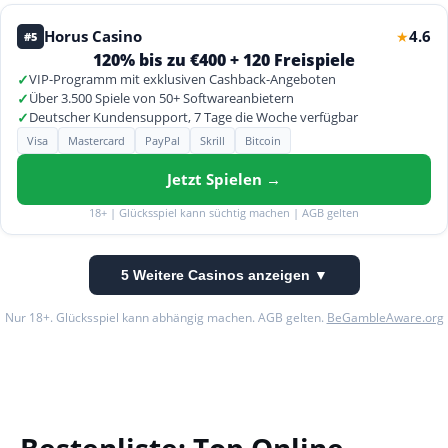
Horus Casino
4.6
★
#5
120% bis zu €400 + 120 Freispiele
✓
VIP-Programm mit exklusiven Cashback-Angeboten
✓
Über 3.500 Spiele von 50+ Softwareanbietern
✓
Deutscher Kundensupport, 7 Tage die Woche verfügbar
Visa
Mastercard
PayPal
Skrill
Bitcoin
Jetzt Spielen →
18+ | Glücksspiel kann süchtig machen | AGB gelten
5 Weitere Casinos anzeigen ▼
Nur 18+. Glücksspiel kann abhängig machen. AGB gelten.
BeGambleAware.org