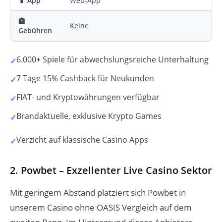
📱 App
Web-App
🏦
Keine
Gebühren
6.000+ Spiele für abwechslungsreiche Unterhaltung
7 Tage 15% Cashback für Neukunden
FIAT- und Kryptowährungen verfügbar
Brandaktuelle, exklusive Krypto Games
Verzicht auf klassische Casino Apps
2. Powbet – Exzellenter Live Casino Sektor
Mit geringem Abstand platziert sich Powbet in
unserem Casino ohne OASIS Vergleich auf dem