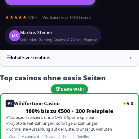
★★★★★
4.9/5 — Verifiziert von 1034 Lesern
Markus Steiner
MS
Leitender iGaming-Analyst & Casino-Experte
☰
Inhaltsverzeichnis
▼
Top casinos ohne oasis Seiten
🏆 Beste Wahl
Wildfortune Casino
5.0
★
#1
100% bis zu €500 + 200 Freispiele
✓
Curaçao-lizenziert, ohne OASIS-Sperre spielbar
✓
Krypto & Fiat-Zahlungen, sofortige Einzahlungen
✓
Schnellste Auszahlung auf der Liste, Ø unter 20 Minuten
Visa
Mastercard
Bitcoin
Skrill
Neteller