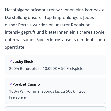
Nachfolgend präsentieren wir Ihnen eine kompakte
Darstellung unserer Top-Empfehlungen. Jedes
dieser Portale wurde von unserer Redaktion
intensiv geprüft und bietet Ihnen ein sicheres sowie
unterhaltsames Spielerlebnis abseits der deutschen
Sperrdatei.
LuckyBlock
200% Bonus bis zu 10.000€ + 50 Freispiele
PowBet Casino
100% Willkommensbonus bis zu 500€ + 200
Freispiele