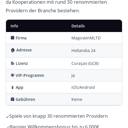
da Kooperationen mit rund 30 renommierten
Providern der Branche bestehen.
Info
Details
🏢 Firma
MagicwinMLTD
🏠 Adresse
Hollandia 24
📝 Lizenz
Curaçao (GCB)
🌟 VIP-Programm
Ja
📱 App
iOS/Android
🏦 Gebühren
Keine
Spiele von knapp 30 renommierten Providern
Riesiger Willkommensbonus bis zu 6.000€