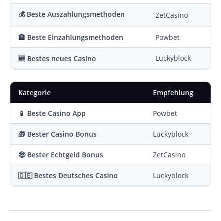
💰 Beste Auszahlungsmethoden
ZetCasino
🏦 Beste Einzahlungsmethoden
Powbet
Luckyblock
🆕 Bestes neues Casino
Kategorie
Empfehlung
📱 Beste Casino App
Powbet
🎁 Bester Casino Bonus
Luckyblock
🤑 Bester Echtgeld Bonus
ZetCasino
🇩🇪 Bestes Deutsches Casino
Luckyblock