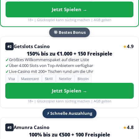
Jetzt Spielen →
18+ | Glücksspiel kann süchtig machen | AGB gelten
🎯 Bestes Bonus
Getslots Casino
4.9
★
#2
150% bis zu €1.000 + 150 Freispiele
✓
Größtes Willkommenspaket auf dieser Liste
✓
Über 4.000 Slots von Top-Anbietern verfügbar
✓
Live-Casino mit 200+ Tischen rund um die Uhr
Visa
Mastercard
Skrill
Neteller
Bitcoin
Jetzt Spielen →
18+ | Glücksspiel kann süchtig machen | AGB gelten
⚡ Schnelle Auszahlung
Amunra Casino
4.8
★
#3
100% bis zu €500 + 100 Freispiele