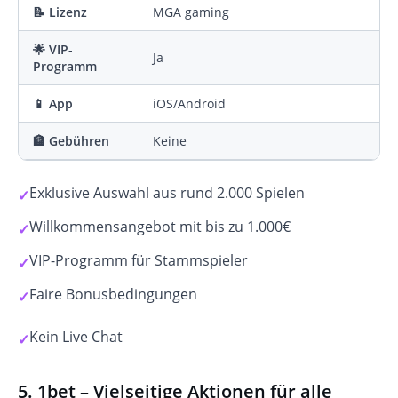
📝 Lizenz
MGA gaming
🌟 VIP-
Ja
Programm
📱 App
iOS/Android
🏦 Gebühren
Keine
Exklusive Auswahl aus rund 2.000 Spielen
Willkommensangebot mit bis zu 1.000€
VIP-Programm für Stammspieler
Faire Bonusbedingungen
Kein Live Chat
5. 1bet – Vielseitige Aktionen für alle