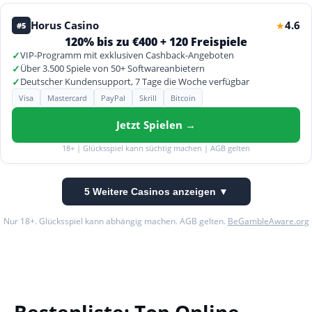
Horus Casino
4.6
★
#5
120% bis zu €400 + 120 Freispiele
✓
VIP-Programm mit exklusiven Cashback-Angeboten
✓
Über 3.500 Spiele von 50+ Softwareanbietern
✓
Deutscher Kundensupport, 7 Tage die Woche verfügbar
Visa
Mastercard
PayPal
Skrill
Bitcoin
Jetzt Spielen →
18+ | Glücksspiel kann süchtig machen | AGB gelten
5 Weitere Casinos anzeigen ▼
Nur 18+. Glücksspiel kann abhängig machen. AGB gelten.
BeGambleAware.org