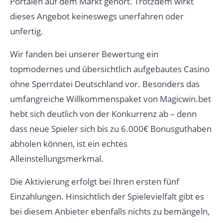
Portalen auf dem Markt gehört. Trotzdem wirkt
dieses Angebot keineswegs unerfahren oder
unfertig.
Wir fanden bei unserer Bewertung ein
topmodernes und übersichtlich aufgebautes Casino
ohne Sperrdatei Deutschland vor. Besonders das
umfangreiche Willkommenspaket von Magicwin.bet
hebt sich deutlich von der Konkurrenz ab – denn
dass neue Spieler sich bis zu 6.000€ Bonusguthaben
abholen können, ist ein echtes
Alleinstellungsmerkmal.
Die Aktivierung erfolgt bei Ihren ersten fünf
Einzahlungen. Hinsichtlich der Spielevielfalt gibt es
bei diesem Anbieter ebenfalls nichts zu bemängeln,