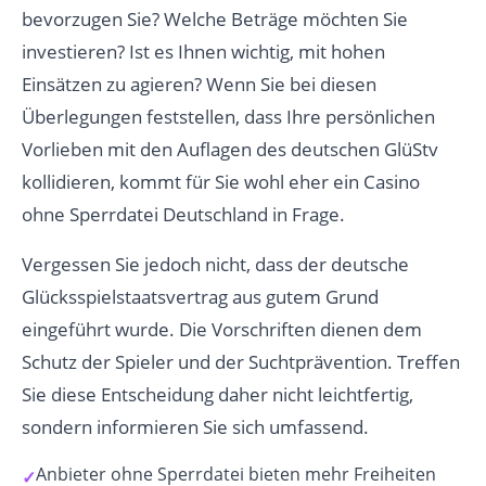
bevorzugen Sie? Welche Beträge möchten Sie
investieren? Ist es Ihnen wichtig, mit hohen
Einsätzen zu agieren? Wenn Sie bei diesen
Überlegungen feststellen, dass Ihre persönlichen
Vorlieben mit den Auflagen des deutschen GlüStv
kollidieren, kommt für Sie wohl eher ein Casino
ohne Sperrdatei Deutschland in Frage.
Vergessen Sie jedoch nicht, dass der deutsche
Glücksspielstaatsvertrag aus gutem Grund
eingeführt wurde. Die Vorschriften dienen dem
Schutz der Spieler und der Suchtprävention. Treffen
Sie diese Entscheidung daher nicht leichtfertig,
sondern informieren Sie sich umfassend.
Anbieter ohne Sperrdatei bieten mehr Freiheiten