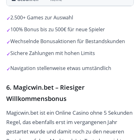
2.500+ Games zur Auswahl
100% Bonus bis zu 500€ für neue Spieler
Wechselnde Bonusaktionen für Bestandskunden
Sichere Zahlungen mit hohen Limits
Navigation stellenweise etwas umständlich
6. Magicwin.bet – Riesiger
Willkommensbonus
Magicwin.bet ist ein Online Casino ohne 5 Sekunden
Regel, das ebenfalls erst im vergangenen Jahr
gestartet wurde und damit noch zu den neueren