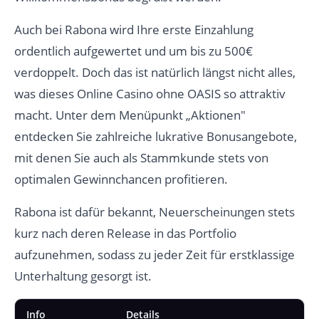
Auch bei Rabona wird Ihre erste Einzahlung
ordentlich aufgewertet und um bis zu 500€
verdoppelt. Doch das ist natürlich längst nicht alles,
was dieses Online Casino ohne OASIS so attraktiv
macht. Unter dem Menüpunkt „Aktionen"
entdecken Sie zahlreiche lukrative Bonusangebote,
mit denen Sie auch als Stammkunde stets von
optimalen Gewinnchancen profitieren.
Rabona ist dafür bekannt, Neuerscheinungen stets
kurz nach deren Release in das Portfolio
aufzunehmen, sodass zu jeder Zeit für erstklassige
Unterhaltung gesorgt ist.
Info
Details