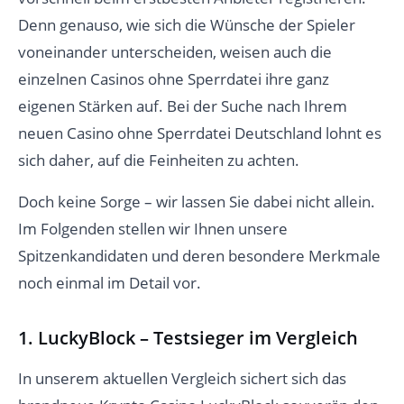
Denn genauso, wie sich die Wünsche der Spieler
voneinander unterscheiden, weisen auch die
einzelnen Casinos ohne Sperrdatei ihre ganz
eigenen Stärken auf. Bei der Suche nach Ihrem
neuen Casino ohne Sperrdatei Deutschland lohnt es
sich daher, auf die Feinheiten zu achten.
Doch keine Sorge – wir lassen Sie dabei nicht allein.
Im Folgenden stellen wir Ihnen unsere
Spitzenkandidaten und deren besondere Merkmale
noch einmal im Detail vor.
1. LuckyBlock – Testsieger im Vergleich
In unserem aktuellen Vergleich sichert sich das