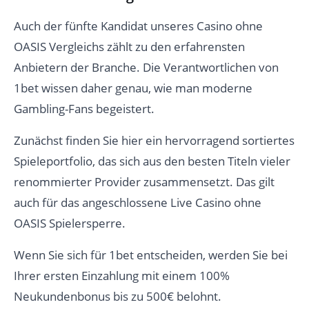
Auch der fünfte Kandidat unseres Casino ohne
OASIS Vergleichs zählt zu den erfahrensten
Anbietern der Branche. Die Verantwortlichen von
1bet wissen daher genau, wie man moderne
Gambling-Fans begeistert.
Zunächst finden Sie hier ein hervorragend sortiertes
Spieleportfolio, das sich aus den besten Titeln vieler
renommierter Provider zusammensetzt. Das gilt
auch für das angeschlossene Live Casino ohne
OASIS Spielersperre.
Wenn Sie sich für 1bet entscheiden, werden Sie bei
Ihrer ersten Einzahlung mit einem 100%
Neukundenbonus bis zu 500€ belohnt.