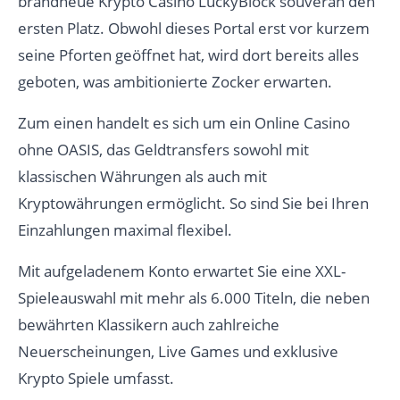
brandneue Krypto Casino LuckyBlock souverän den
ersten Platz. Obwohl dieses Portal erst vor kurzem
seine Pforten geöffnet hat, wird dort bereits alles
geboten, was ambitionierte Zocker erwarten.
Zum einen handelt es sich um ein Online Casino
ohne OASIS, das Geldtransfers sowohl mit
klassischen Währungen als auch mit
Kryptowährungen ermöglicht. So sind Sie bei Ihren
Einzahlungen maximal flexibel.
Mit aufgeladenem Konto erwartet Sie eine XXL-
Spieleauswahl mit mehr als 6.000 Titeln, die neben
bewährten Klassikern auch zahlreiche
Neuerscheinungen, Live Games und exklusive
Krypto Spiele umfasst.