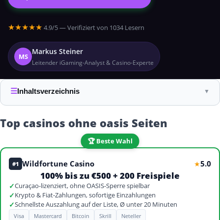
★★★★★
4.9/5 — Verifiziert von 1034 Lesern
Markus Steiner
MS
Leitender iGaming-Analyst & Casino-Experte
☰
Inhaltsverzeichnis
▼
Top casinos ohne oasis Seiten
🏆 Beste Wahl
Wildfortune Casino
5.0
★
#1
100% bis zu €500 + 200 Freispiele
✓
Curaçao-lizenziert, ohne OASIS-Sperre spielbar
✓
Krypto & Fiat-Zahlungen, sofortige Einzahlungen
✓
Schnellste Auszahlung auf der Liste, Ø unter 20 Minuten
Visa
Mastercard
Bitcoin
Skrill
Neteller