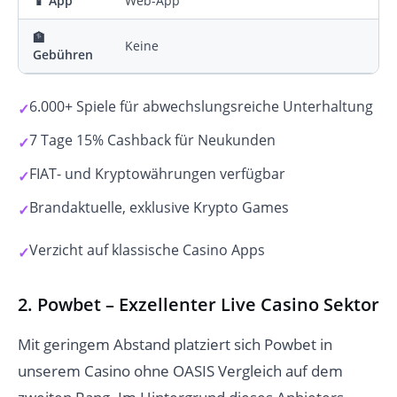
📱 App
Web-App
🏦
Keine
Gebühren
6.000+ Spiele für abwechslungsreiche Unterhaltung
7 Tage 15% Cashback für Neukunden
FIAT- und Kryptowährungen verfügbar
Brandaktuelle, exklusive Krypto Games
Verzicht auf klassische Casino Apps
2. Powbet – Exzellenter Live Casino Sektor
Mit geringem Abstand platziert sich Powbet in
unserem Casino ohne OASIS Vergleich auf dem