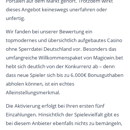
Portalen auf dem Markt gehört. Trotzdem wirkt
dieses Angebot keineswegs unerfahren oder
unfertig.
Wir fanden bei unserer Bewertung ein
topmodernes und übersichtlich aufgebautes Casino
ohne Sperrdatei Deutschland vor. Besonders das
umfangreiche Willkommenspaket von Magicwin.bet
hebt sich deutlich von der Konkurrenz ab – denn
dass neue Spieler sich bis zu 6.000€ Bonusguthaben
abholen können, ist ein echtes
Alleinstellungsmerkmal.
Die Aktivierung erfolgt bei Ihren ersten fünf
Einzahlungen. Hinsichtlich der Spielevielfalt gibt es
bei diesem Anbieter ebenfalls nichts zu bemängeln,