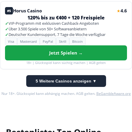
Horus Casino
4.6
★
#5
120% bis zu €400 + 120 Freispiele
✓
VIP-Programm mit exklusiven Cashback-Angeboten
✓
Über 3.500 Spiele von 50+ Softwareanbietern
✓
Deutscher Kundensupport, 7 Tage die Woche verfügbar
Visa
Mastercard
PayPal
Skrill
Bitcoin
Jetzt Spielen →
18+ | Glücksspiel kann süchtig machen | AGB gelten
5 Weitere Casinos anzeigen ▼
Nur 18+. Glücksspiel kann abhängig machen. AGB gelten.
BeGambleAware.org