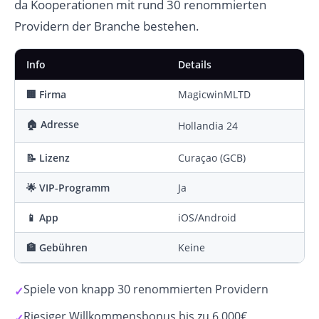
da Kooperationen mit rund 30 renommierten
Providern der Branche bestehen.
Info
Details
🏢 Firma
MagicwinMLTD
🏠 Adresse
Hollandia 24
📝 Lizenz
Curaçao (GCB)
🌟 VIP-Programm
Ja
📱 App
iOS/Android
🏦 Gebühren
Keine
Spiele von knapp 30 renommierten Providern
Riesiger Willkommensbonus bis zu 6.000€