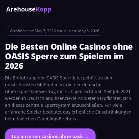
Arehouse
Kopp
Veröffentlicht: May 7, 2026
·
Aktualisiert: May 8, 2026
Die Besten Online Casinos ohne
OASIS Sperre zum Spielem im
2026
Die Einführung der OASIS Sperrdatei gehört zu den
umstrittensten Maßnahmen, die der deutsche
Glücksspielstaatsvertrag mit sich gebracht hat. Seit Juli 2021
werden in Deutschland lizenzierte Anbieter verpflichtet, sich
an dieses zentrale Sperrsystem anzuschließen. Für viele
erfahrene Spieler bedeutet das erhebliche Einschränkungen
beim täglichen Gambling-Erlebnis.
Top ansehen casinos ohne oasis →