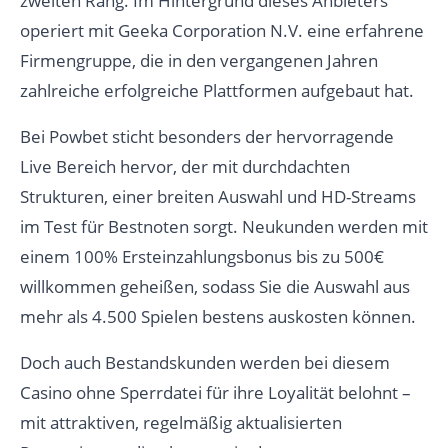
zweiten Rang. Im Hintergrund dieses Anbieters
operiert mit Geeka Corporation N.V. eine erfahrene
Firmengruppe, die in den vergangenen Jahren
zahlreiche erfolgreiche Plattformen aufgebaut hat.
Bei Powbet sticht besonders der hervorragende
Live Bereich hervor, der mit durchdachten
Strukturen, einer breiten Auswahl und HD-Streams
im Test für Bestnoten sorgt. Neukunden werden mit
einem 100% Ersteinzahlungsbonus bis zu 500€
willkommen geheißen, sodass Sie die Auswahl aus
mehr als 4.500 Spielen bestens auskosten können.
Doch auch Bestandskunden werden bei diesem
Casino ohne Sperrdatei für ihre Loyalität belohnt –
mit attraktiven, regelmäßig aktualisierten