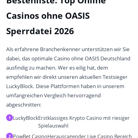
Bestenliste: Top Online
Casinos ohne OASIS
Sperrdatei 2026
Als erfahrene Branchenkenner unterstützen wir Sie
dabei, das optimale Casino ohne OASIS Deutschland
ausfindig zu machen. Wer es eilig hat, dem
empfehlen wir direkt unseren aktuellen Testsieger
LuckyBlock. Diese Plattformen haben in unserem
umfangreichen Vergleich hervorragend
abgeschnitten:
LuckyBlock
Erstklassiges Krypto Casino mit riesiger
Spielauswahl
PowBet Casino
Herausragender Live Casino Bereich