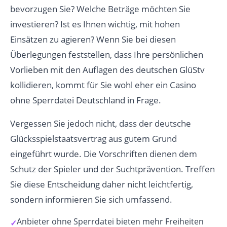
bevorzugen Sie? Welche Beträge möchten Sie
investieren? Ist es Ihnen wichtig, mit hohen
Einsätzen zu agieren? Wenn Sie bei diesen
Überlegungen feststellen, dass Ihre persönlichen
Vorlieben mit den Auflagen des deutschen GlüStv
kollidieren, kommt für Sie wohl eher ein Casino
ohne Sperrdatei Deutschland in Frage.
Vergessen Sie jedoch nicht, dass der deutsche
Glücksspielstaatsvertrag aus gutem Grund
eingeführt wurde. Die Vorschriften dienen dem
Schutz der Spieler und der Suchtprävention. Treffen
Sie diese Entscheidung daher nicht leichtfertig,
sondern informieren Sie sich umfassend.
Anbieter ohne Sperrdatei bieten mehr Freiheiten