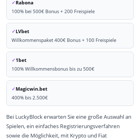
Rabona
100% bei 500€ Bonus + 200 Freispiele
LVbet
Willkommenspaket 400€ Bonus + 100 Freispiele
1bet
100% Willkommensbonus bis zu 500€
Magicwin.bet
400% bis 2.500€
Bei LuckyBlock erwarten Sie eine große Auswahl an
Spielen, ein einfaches Registrierungsverfahren
sowie die Möglichkeit, mit Krypto und Fiat