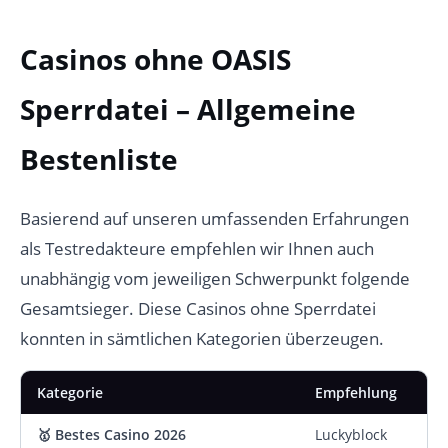
Casinos ohne OASIS
Sperrdatei – Allgemeine
Bestenliste
Basierend auf unseren umfassenden Erfahrungen
als Testredakteure empfehlen wir Ihnen auch
unabhängig vom jeweiligen Schwerpunkt folgende
Gesamtsieger. Diese Casinos ohne Sperrdatei
konnten in sämtlichen Kategorien überzeugen.
Kategorie
Empfehlung
🥇 Bestes Casino 2026
Luckyblock