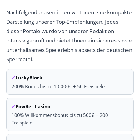
Nachfolgend präsentieren wir Ihnen eine kompakte
Darstellung unserer Top-Empfehlungen. Jedes
dieser Portale wurde von unserer Redaktion
intensiv geprüft und bietet Ihnen ein sicheres sowie
unterhaltsames Spielerlebnis abseits der deutschen
Sperrdatei.
LuckyBlock
200% Bonus bis zu 10.000€ + 50 Freispiele
PowBet Casino
100% Willkommensbonus bis zu 500€ + 200
Freispiele