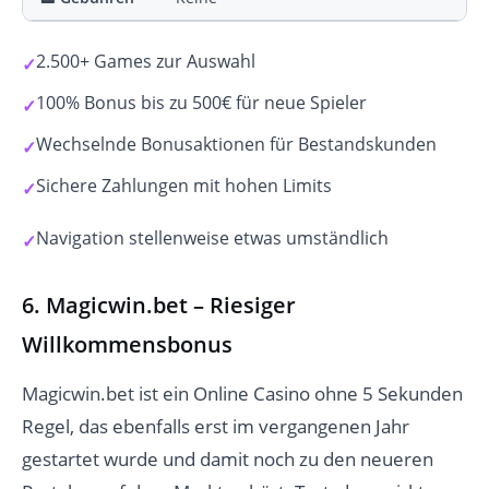
2.500+ Games zur Auswahl
100% Bonus bis zu 500€ für neue Spieler
Wechselnde Bonusaktionen für Bestandskunden
Sichere Zahlungen mit hohen Limits
Navigation stellenweise etwas umständlich
6. Magicwin.bet – Riesiger
Willkommensbonus
Magicwin.bet ist ein Online Casino ohne 5 Sekunden
Regel, das ebenfalls erst im vergangenen Jahr
gestartet wurde und damit noch zu den neueren